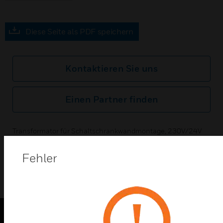
Diese Seite als PDF speichern
Kontaktieren Sie uns
Einen Partner finden
Transformator für Schaltschrankwandmontage, 230V/24V
6A, 6A
Fehler