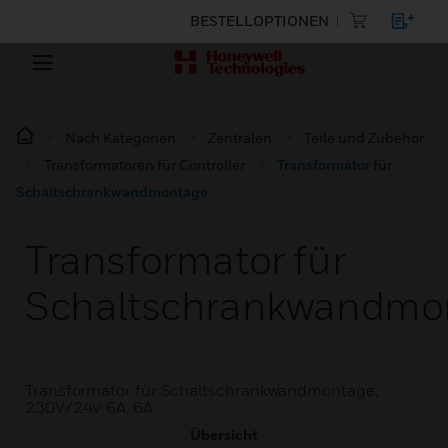
BESTELLOPTIONEN
Nach Kategorien
Zentralen
Teile und Zubehör
Transformatoren für Controller
Transformator für
Schaltschrankwandmontage
Transformator für
Schaltschrankwandmo
Transformator für Schaltschrankwandmontage,
230V/24V 6A, 6A
Übersicht