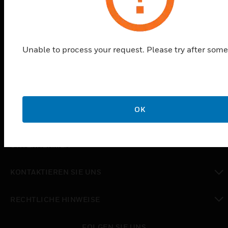
PRODUKTE
toggle view
LÖSUNGEN
Unable to process your request. Please try after some
toggle view
BRANCHEN
toggle view
UNTERSTÜTZUNG
toggle view
OK
STELLENANGEBOTE
toggle view
UNTERNEHMEN
toggle view
KONTAKTIEREN SIE UNS
toggle view
RECHTLICHE HINWEISE
toggle view
FOLGEN SIE UNS