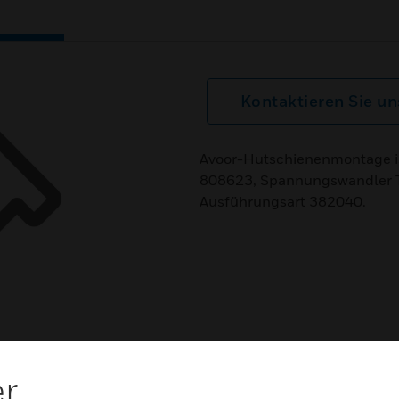
Kontaktieren Sie un
Avoor-Hutschienenmontage is
808623, Spannungswandler 
Ausführungsart 382040.
er