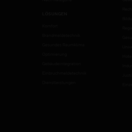
Rech
LÖSUNGEN
Bild
Komfort
Regi
Brandmeldetechnik
Gesu
Gesundes Raumklima
Univ
Optimierung
Hotel
Gebäudeintegration
Indus
Einbruchmeldetechnik
Justi
Dienstleistungen
Einz