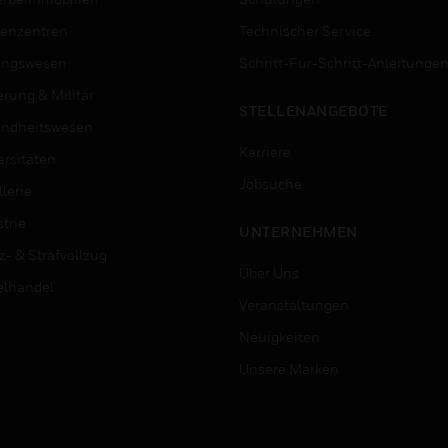
enzentren
Technischer Service
ungswesen
Schritt-Für-Schritt-Anleitunge
erung & Militär
STELLENANGEBOTE
ndheitswesen
Karriere
ersitäten
Jobsuche
lerie
trie
UNTERNEHMEN
z- & Strafvollzug
Über Uns
elhandel
Veranstaltungen
Neuigkeiten
Unsere Marken