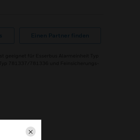
s
Einen Partner finden
t geeignet für Esserbus Alarmeinheit Typ
Typ 781337/781336 und Feinsicherungs-
Schließen