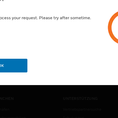
ocess your request. Please try after sometime.
OK
NCHEN
UNTERSTÜTZUNG
häfen
Vertriebspartnersuche
rbeimmobilien
Schulungen