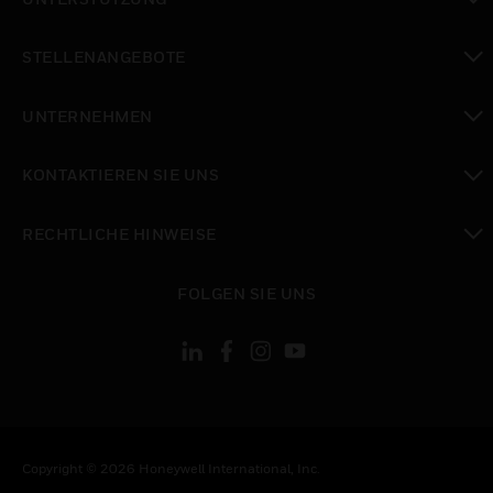
toggle view
STELLENANGEBOTE
toggle view
UNTERNEHMEN
toggle view
KONTAKTIEREN SIE UNS
toggle view
RECHTLICHE HINWEISE
toggle view
FOLGEN SIE UNS
Copyright © 2026 Honeywell International, Inc.