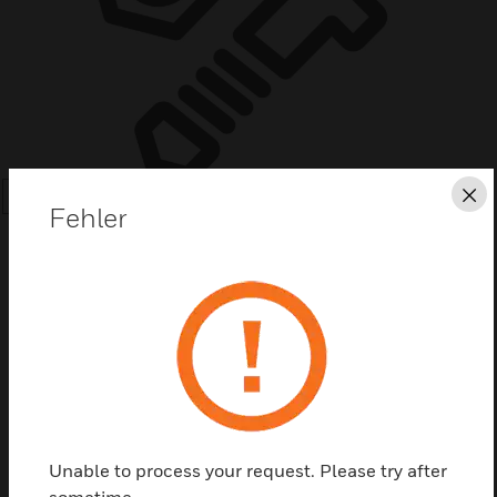
Sc
SEARCH
Fehler
Diese Seite als PDF speichern
Kontaktieren Sie uns
Unable to process your request. Please try after