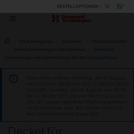
BESTELLOPTIONEN
Nach Kategorien
Zentralen
Teile und Zubehör
Gehäusehalterungen und Hardware
Deckel für
Erweiterungen der Zentralen bzw. für die Zusatzgehäuse
Diese Seite wird am Samstag, den 8. August,
von 19:00 bis 05:00 Uhr EST (23:00 bis 09:00
Uhr GMT, Sonntag, den 9. August, von 01:00
bis 11:00 Uhr CET und von 04:30 bis 14:30
Uhr IST) wegen geplanter Wartungsarbeiten
nicht erreichbar sein. Wir danken Ihnen für
Ihre Geduld während dieser Zeit.
Deckel für