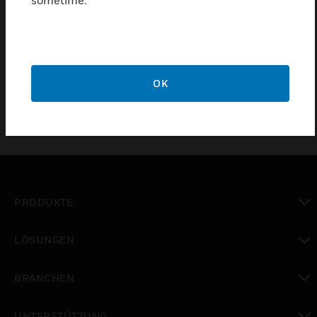
sometime.
Einen Partner finden
Mit Schlitz für Einbaudrucker PRN-ID.
OK
PRODUKTE
toggle view
LÖSUNGEN
toggle view
BRANCHEN
toggle view
UNTERSTÜTZUNG