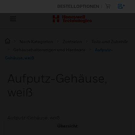
BESTELLOPTIONEN
Nach Kategorien
Zentralen
Teile und Zubehör
Gehäusehalterungen und Hardware
Aufputz-
Gehäuse, weiß
Aufputz-Gehäuse,
weiß
Aufputz-Gehäuse, weiß
Übersicht