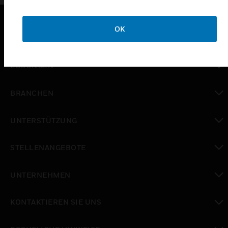
OK
PRODUKTE
toggle view
LÖSUNGEN
toggle view
BRANCHEN
toggle view
UNTERSTÜTZUNG
toggle view
STELLENANGEBOTE
toggle view
UNTERNEHMEN
toggle view
KONTAKTIEREN SIE UNS
toggle view