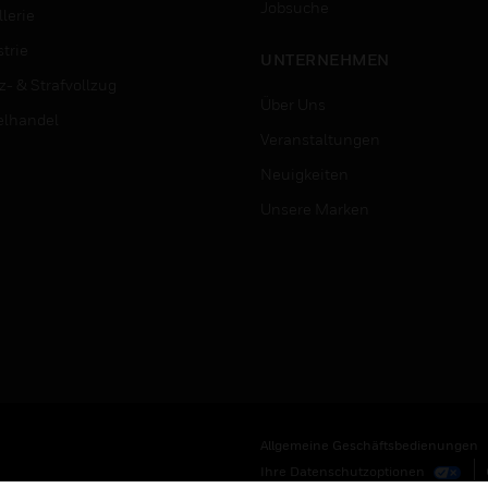
Jobsuche
lerie
trie
UNTERNEHMEN
z- & Strafvollzug
Über Uns
elhandel
Veranstaltungen
Neuigkeiten
Unsere Marken
Allgemeine Geschäftsbedienungen
Ihre Datenschutzoptionen