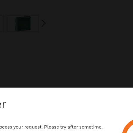
next
er
Related Products
ocess your request. Please try after sometime.