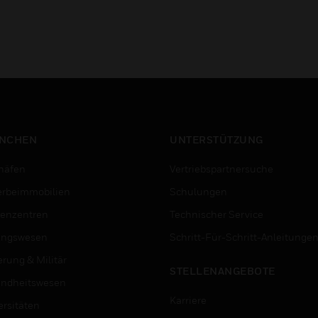
NCHEN
UNTERSTÜTZUNG
häfen
Vertriebspartnersuche
rbeimmobilien
Schulungen
enzentren
Technischer Service
ungswesen
Schritt-Für-Schritt-Anleitunge
erung & Militär
STELLENANGEBOTE
ndheitswesen
Karriere
ersitäten