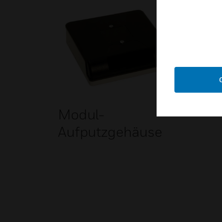
Modul-
Aufputzgehäuse