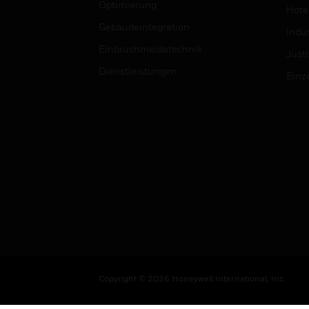
Optimierung
Hotel
Gebäudeintegration
Indus
Einbruchmeldetechnik
Justi
Dienstleistungen
Einz
Copyright © 2026 Honeywell International, Inc.