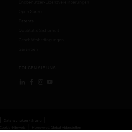
Endbenutzer-Lizenzvereinbarungen
Open Source
Patente
Qualität & Sicherheit
Geschäftsbedingungen
Garantien
FOLGEN SIE UNS
Datenschutzerklärung
Cookie-Hinweis
Honeywell Global Abbestellen