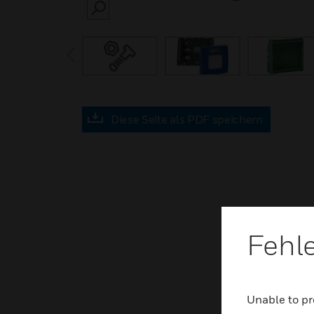
SEARCH
prev
Diese Seite als PDF speichern
Fehl
Unable to pr