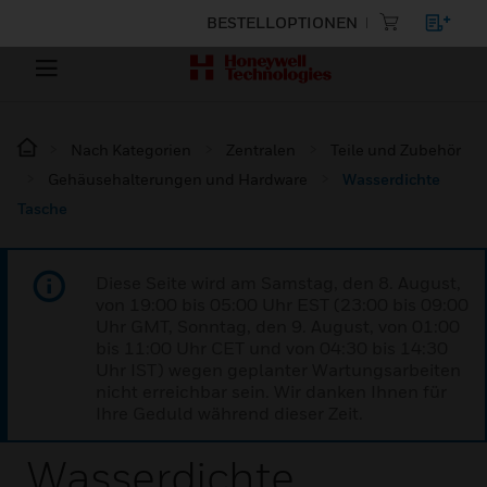
BESTELLOPTIONEN
Nach Kategorien
Zentralen
Teile und Zubehör
Gehäusehalterungen und Hardware
Wasserdichte
Tasche
Diese Seite wird am Samstag, den 8. August,
von 19:00 bis 05:00 Uhr EST (23:00 bis 09:00
Uhr GMT, Sonntag, den 9. August, von 01:00
bis 11:00 Uhr CET und von 04:30 bis 14:30
Uhr IST) wegen geplanter Wartungsarbeiten
nicht erreichbar sein. Wir danken Ihnen für
Ihre Geduld während dieser Zeit.
Wasserdichte