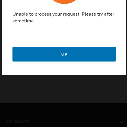
Das wasserdichte Gehäuse ermöglicht die Erhöhung
Unable to process your request. Please try after
der Schutzklasse der Fernanzeigen für die
sometime.
Installation im Außenbereich oder in Räumen mit
hoher Luftfeuchtigkeit.
Merkmale und Vorteile:
Formschönes, leichtes und kompaktes Design
OK
Prisma mit 180° sichtbaren LEDs mit breitem
Ausleuchtungsbereich und hohem Ein/Aus-Kontrast
PRODUKTE