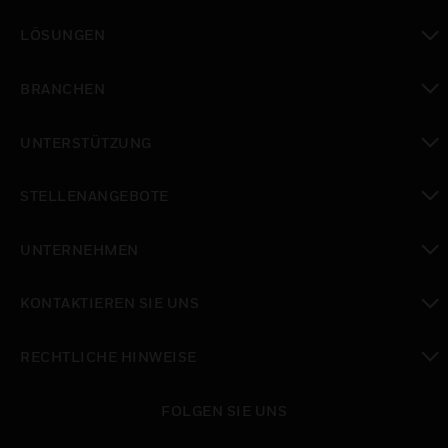
toggle view
LÖSUNGEN
toggle view
BRANCHEN
toggle view
UNTERSTÜTZUNG
toggle view
STELLENANGEBOTE
toggle view
UNTERNEHMEN
toggle view
KONTAKTIEREN SIE UNS
toggle view
RECHTLICHE HINWEISE
toggle view
FOLGEN SIE UNS