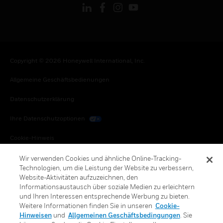
Copyright © 2026 Honeywell International, Inc.
Allgemeine Geschäftsbedienungen
Datenschutzerklärung
Ihre Datenschutzoptionen
Cookie-Hinweis
Honeywell Global Abbestellen
Wir verwenden Cookies und ähnliche Online-Tracking-
Technologien, um die Leistung der Website zu verbessern,
Website-Aktivitäten aufzuzeichnen, den
Informationsaustausch über soziale Medien zu erleichtern
und Ihren Interessen entsprechende Werbung zu bieten.
Weitere Informationen finden Sie in unseren
Cookie-
Hinweisen
und
Allgemeinen Geschäftsbedingungen
. Sie