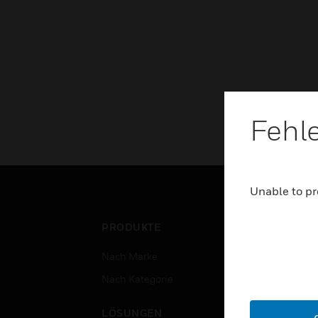
Fehl
Unable to pr
PRODUKTE
BRA
Nach Marke
Flug
Nach Kategorie
Gewe
Rech
LÖSUNGEN