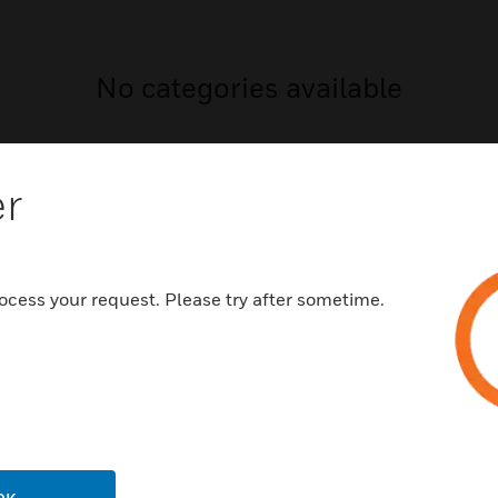
No categories available
er
ocess your request. Please try after sometime.
NCHEN
UNTERSTÜTZUNG
häfen
Vertriebspartnersuche
rbeimmobilien
Schulungen
enzentren
Technischer Service