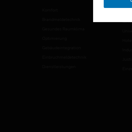
Bild
Komfort
Regi
Brandmeldetechnik
Gesu
Gesundes Raumklima
Univ
Optimierung
Hotel
Gebäudeintegration
Indus
Einbruchmeldetechnik
Justi
Dienstleistungen
Einz