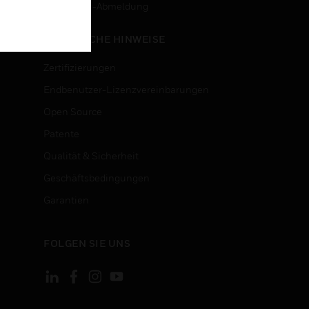
n
Newsletter-Abmeldung
RECHTLICHE HINWEISE
Zertifizierungen
Endbenutzer-Lizenzvereinbarungen
Open Source
Patente
Qualität & Sicherheit
Geschäftsbedingungen
Garantien
FOLGEN SIE UNS