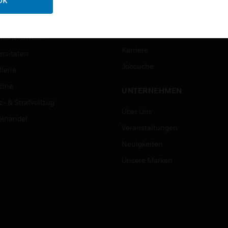
OK
ungswesen
Schritt-Für-Schritt-Anleitunge
erung & Militär
STELLENANGEBOTE
ndheitswesen
Karriere
ersitäten
Jobsuche
lerie
trie
UNTERNEHMEN
z- & Strafvollzug
Über Uns
elhandel
Veranstaltungen
Neuigkeiten
Unsere Marken