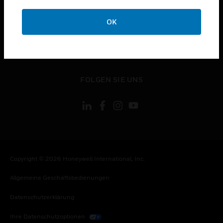
toggle view
OK
KONTAKTIEREN SIE UNS
toggle view
RECHTLICHE HINWEISE
toggle view
FOLGEN SIE UNS
Copyright © 2026 Honeywell International, Inc.
Allgemeine Geschäftsbedienungen
Datenschutzerklärung
Ihre Datenschutzoptionen