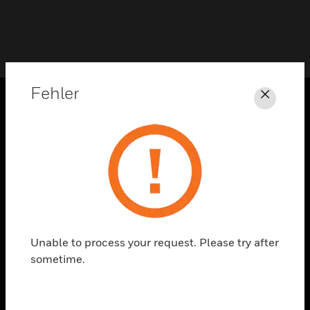
Fehler
Schli
PRODUKTE
toggle view
LÖSUNGEN
toggle view
BRANCHEN
toggle view
UNTERSTÜTZUNG
Unable to process your request. Please try after
sometime.
toggle view
STELLENANGEBOTE
toggle view
UNTERNEHMEN