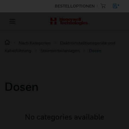
BESTELLOPTIONEN
Nach Kategorien
Elektroinstalltionsgeräte und
Kabelführung
Stromverteilanlagen
Dosen
Dosen
No categories available