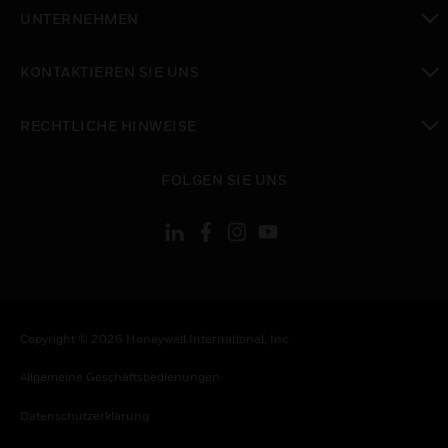
toggle view
UNTERNEHMEN
toggle view
KONTAKTIEREN SIE UNS
toggle view
RECHTLICHE HINWEISE
toggle view
FOLGEN SIE UNS
Copyright © 2026 Honeywell International, Inc.
Allgemeine Geschäftsbedienungen
Datenschutzerklärung