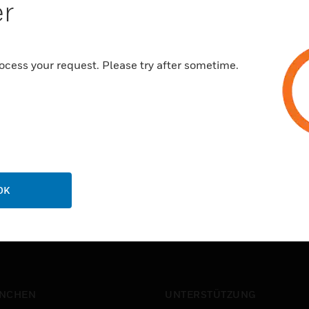
er
Merkmale und Vorteile:
LED Dimmer als 1- und 2-Kan
Bis zu 25 Dali Vorschaltgerä
ocess your request. Please try after sometime.
Grundhelligkeit einstellbar
Potentiometer 0-10V
OK
NCHEN
UNTERSTÜTZUNG