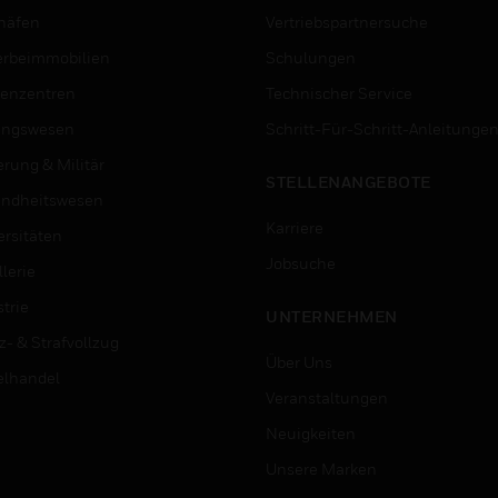
häfen
Vertriebspartnersuche
rbeimmobilien
Schulungen
enzentren
Technischer Service
ungswesen
Schritt-Für-Schritt-Anleitunge
erung & Militär
STELLENANGEBOTE
ndheitswesen
Karriere
ersitäten
Jobsuche
lerie
trie
UNTERNEHMEN
z- & Strafvollzug
Über Uns
elhandel
Veranstaltungen
Neuigkeiten
Unsere Marken