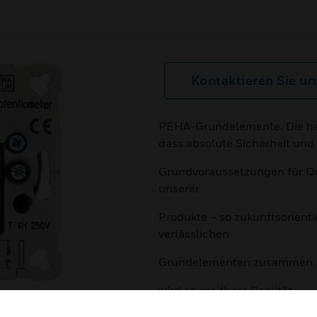
Kontaktieren Sie un
PEHA-Grundelemente. Die hal
dass absolute Sicherheit und 
Grundvoraussetzungen für Qua
unserer
Produkte – so zukunftsorienti
verlässlichen
Grundelementen zusammen. Di
wird so greifbare Realität.