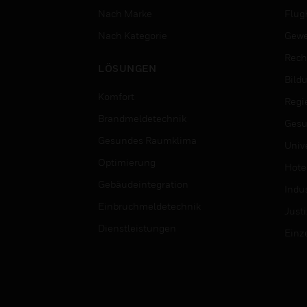
Nach Marke
Flug
Nach Kategorie
Gewe
Rech
LÖSUNGEN
Bild
Komfort
Regi
Brandmeldetechnik
Gesu
Gesundes Raumklima
Univ
Optimierung
Hotel
Gebäudeintegration
Indus
Einbruchmeldetechnik
Justi
Dienstleistungen
Einz