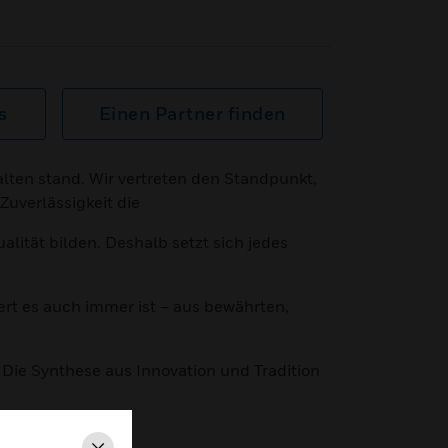
s
Einen Partner finden
ten stand. Wir vertreten den Standpunkt,
Zuverlässigkeit die
lität bilden. Deshalb setzt sich jedes
ert es auch immer ist – aus bewährten,
e Synthese aus Innovation und Tradition