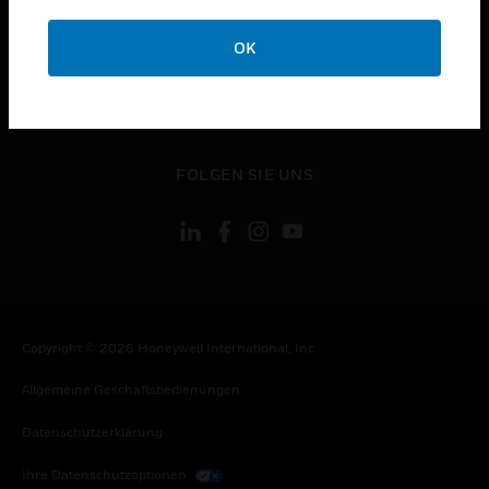
toggle view
OK
KONTAKTIEREN SIE UNS
toggle view
RECHTLICHE HINWEISE
toggle view
FOLGEN SIE UNS
Copyright © 2026 Honeywell International, Inc.
Allgemeine Geschäftsbedienungen
Datenschutzerklärung
Ihre Datenschutzoptionen