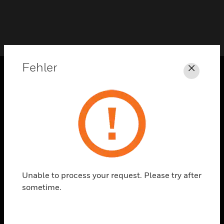
Fehler
Schli
PRODUKTE
toggle view
LÖSUNGEN
toggle view
BRANCHEN
toggle view
UNTERSTÜTZUNG
Unable to process your request. Please try after
sometime.
toggle view
STELLENANGEBOTE
toggle view
UNTERNEHMEN