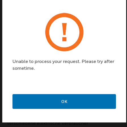
Kontaktieren Sie uns
Einen Partner finden
Unübertroffene Anwendungsvielfalt. Bei
Unable to process your request. Please try after
Easyclickpro wird modernste Technik eingesetzt:
sometime.
Hier genügt bei den Sendern
ein sanfter Fingerdruck, so dass ein elektrischer
Impuls entsteht – und
zwar ohne jede Stromquelle! Diese Energie erzeugt
OK
auf der störungsfreien
868-MHz-Frequenz ein Funksignal, das
verschiedene elektrische Verbraucher