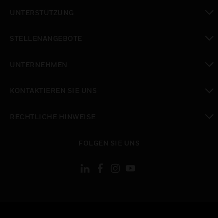
toggle view
UNTERSTÜTZUNG
toggle view
STELLENANGEBOTE
toggle view
UNTERNEHMEN
toggle view
KONTAKTIEREN SIE UNS
toggle view
RECHTLICHE HINWEISE
toggle view
FOLGEN SIE UNS