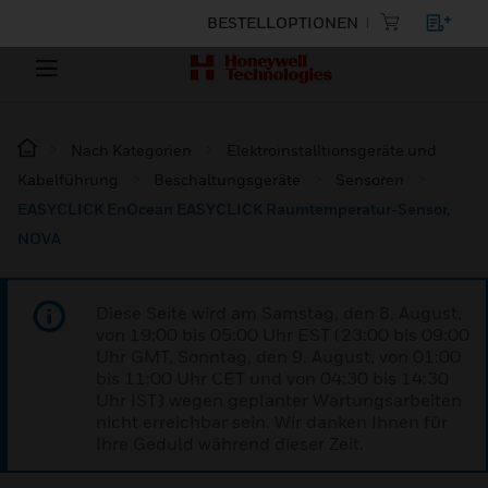
BESTELLOPTIONEN
Nach Kategorien
Elektroinstalltionsgeräte und
Kabelführung
Beschaltungsgeräte
Sensoren
EASYCLICK EnOcean EASYCLICK Raumtemperatur-Sensor,
NOVA
Diese Seite wird am Samstag, den 8. August,
von 19:00 bis 05:00 Uhr EST (23:00 bis 09:00
Uhr GMT, Sonntag, den 9. August, von 01:00
bis 11:00 Uhr CET und von 04:30 bis 14:30
Uhr IST) wegen geplanter Wartungsarbeiten
nicht erreichbar sein. Wir danken Ihnen für
Ihre Geduld während dieser Zeit.