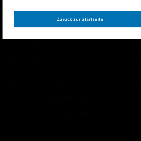
toggle view
UNTERSTÜTZUNG
OK
Zurück zur Startseite
toggle view
STELLENANGEBOTE
toggle view
UNTERNEHMEN
toggle view
KONTAKTIEREN SIE UNS
toggle view
RECHTLICHE HINWEISE
toggle view
FOLGEN SIE UNS