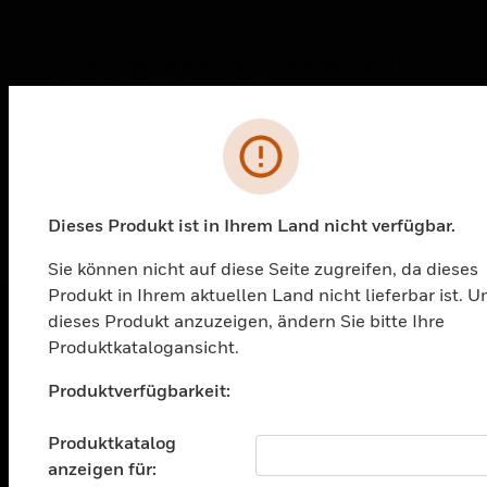
13A 1 Gang DP Switchsocket with
Dual Earth Terminals
1-Gang DP-Schaltsteckdose 13 A mit zwei
Fehler
Erdungsklemmen
Dieses Produkt ist in Ihrem Land nicht verfügbar.
Sie können nicht auf diese Seite zugreifen, da dieses
Produkt in Ihrem aktuellen Land nicht lieferbar ist. 
dieses Produkt anzuzeigen, ändern Sie bitte Ihre
Produktkatalogansicht.
PRODUKTE
Unable to process your request. Please try after
Produktverfügbarkeit:
toggle view
sometime.
LÖSUNGEN
Produktkatalog
toggle view
anzeigen für:
BRANCHEN