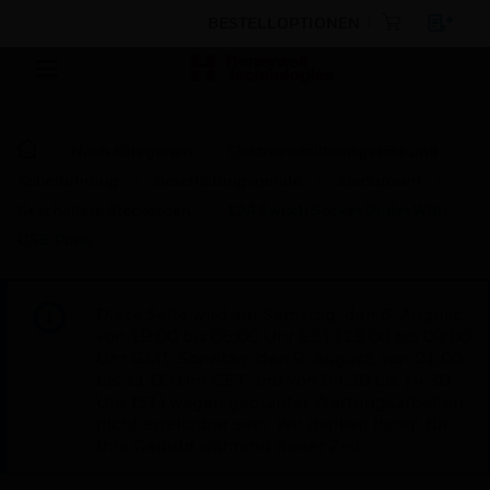
BESTELLOPTIONEN
Nach Kategorien
Elektroinstalltionsgeräte und
Kabelführung
Beschaltungsgeräte
Steckdosen
Geschaltete Steckdosen
13A Switch Socket Outlet With
USB Ports
Diese Seite wird am Samstag, den 8. August,
von 19:00 bis 05:00 Uhr EST (23:00 bis 09:00
Uhr GMT, Sonntag, den 9. August, von 01:00
bis 11:00 Uhr CET und von 04:30 bis 14:30
Uhr IST) wegen geplanter Wartungsarbeiten
nicht erreichbar sein. Wir danken Ihnen für
Ihre Geduld während dieser Zeit.