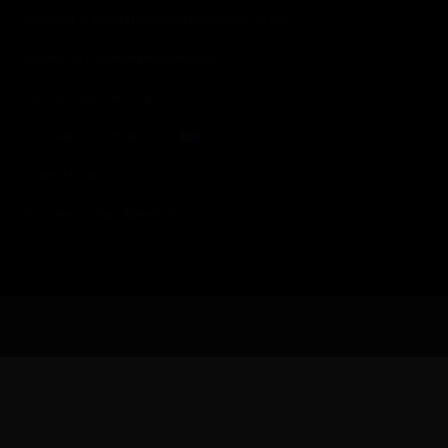
Copyright © 2026 Honeywell International, Inc.
Allgemeine Geschäftsbedienungen
Datenschutzerklärung
Ihre Datenschutzoptionen
Cookie-Hinweis
Honeywell Global Abbestellen