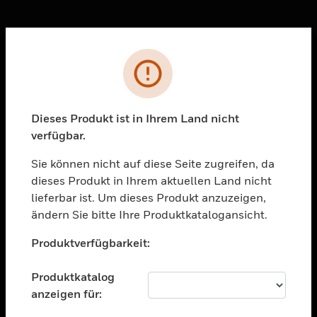
Sc
Fehler
PRODUKTE
toggle view
Dieses Produkt ist in Ihrem Land nicht
LÖSUNGEN
verfügbar.
toggle view
BRANCHEN
Sie können nicht auf diese Seite zugreifen, da
dieses Produkt in Ihrem aktuellen Land nicht
toggle view
UNTERSTÜTZUNG
lieferbar ist. Um dieses Produkt anzuzeigen,
ändern Sie bitte Ihre Produktkatalogansicht.
toggle view
Unable to process your request. Please try after
STELLENANGEBOTE
Produktverfügbarkeit:
sometime.
toggle view
UNTERNEHMEN
Produktkatalog
anzeigen für:
toggle view
KONTAKTIEREN SIE UNS