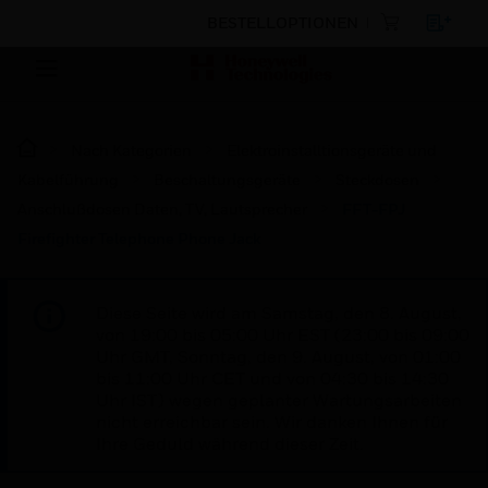
BESTELLOPTIONEN
Nach Kategorien
Elektroinstalltionsgeräte und
Kabelführung
Beschaltungsgeräte
Steckdosen
Anschlußdosen Daten, TV, Lautsprecher
FFT-FPJ
Firefighter Telephone Phone Jack
Diese Seite wird am Samstag, den 8. August,
von 19:00 bis 05:00 Uhr EST (23:00 bis 09:00
Uhr GMT, Sonntag, den 9. August, von 01:00
bis 11:00 Uhr CET und von 04:30 bis 14:30
Uhr IST) wegen geplanter Wartungsarbeiten
nicht erreichbar sein. Wir danken Ihnen für
Ihre Geduld während dieser Zeit.