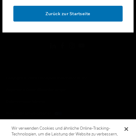
OK
toggle view
RECHTLICHE HINWEISE
Zurück zur Startseite
toggle view
FOLGEN SIE UNS
Copyright © 2026 Honeywell International, Inc.
Allgemeine Geschäftsbedienungen
Datenschutzerklärung
Ihre Datenschutzoptionen
Cookie-Hinweis
Wir verwenden Cookies und ähnliche Online-Tracking-
Technologien, um die Leistung der Website zu verbessern,