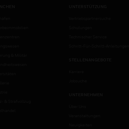
NCHEN
UNTERSTÜTZUNG
häfen
Vertriebspartnersuche
rbeimmobilien
Schulungen
enzentren
Technischer Service
ungswesen
Schritt-Für-Schritt-Anleitunge
erung & Militär
STELLENANGEBOTE
ndheitswesen
Karriere
ersitäten
Jobsuche
lerie
trie
UNTERNEHMEN
z- & Strafvollzug
Über Uns
elhandel
Veranstaltungen
Neuigkeiten