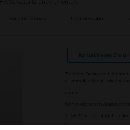
EHA Schalter Grundelementen
Spezifikationen
Dokumentation
Kontaktieren Sie un
Zeitloses Design mit einem p
ausgereifte Schalterkollektion
einem
hohen optischen Anspruch ei
1- bis 5fache Installation d
ab.