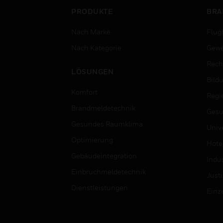
PRODUKTE
BRA
Nach Marke
Flug
Nach Kategorie
Gewe
Rech
LÖSUNGEN
Bild
Komfort
Regi
Brandmeldetechnik
Gesu
Gesundes Raumklima
Univ
Optimierung
Hotel
Gebäudeintegration
Indus
Einbruchmeldetechnik
Justi
Dienstleistungen
Einz