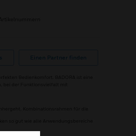
Artikelnummern
s
Einen Partner finden
erfekten Bedienkomfort. BADORA ist eine
, bei der Funktionsvielfalt mit
nhergeht. Kombinationsrahmen für die
ecken so gut wie alle Anwendungsbereiche