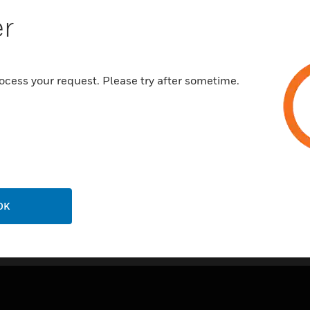
Merkmale und Vorteile:
er
zeitloses Design
next
perfekter Bedienkomfort
ausgereifte Schalterkollektion
ocess your request. Please try after sometime.
gute Qualität
10 Jahre Garantie
OK