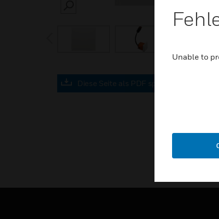
SEARCH
Fehl
prev
Unable to pr
Diese Seite als PDF speichern