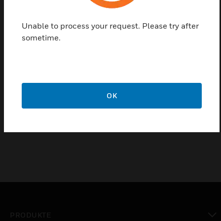
Kombinationsmöglichkeiten mit NOVA
tangenta und NOVA brillance bleiben keine
Unable to process your request. Please try after
Wünsche mehr offen.
sometime.
Merkmale und Vorteile:
Materialvielfalt
gute Qualität
OK
einzigartiges Design
10 Jahre Garantie
PRODUKTE