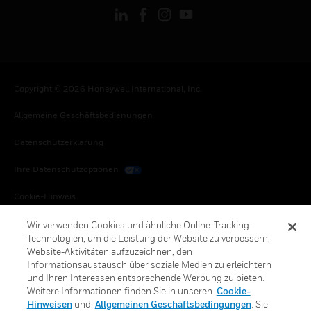
Copyright © 2026 Honeywell International, Inc.
Allgemeine Geschäftsbedienungen
Datenschutzerklärung
Ihre Datenschutzoptionen
Cookie-Hinweis
Honeywell Global Abbestellen
Wir verwenden Cookies und ähnliche Online-Tracking-
Technologien, um die Leistung der Website zu verbessern,
Website-Aktivitäten aufzuzeichnen, den
Informationsaustausch über soziale Medien zu erleichtern
und Ihren Interessen entsprechende Werbung zu bieten.
Weitere Informationen finden Sie in unseren
Cookie-
Hinweisen
und
Allgemeinen Geschäftsbedingungen
. Sie