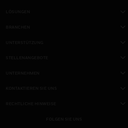
toggle view
LÖSUNGEN
toggle view
BRANCHEN
toggle view
UNTERSTÜTZUNG
toggle view
STELLENANGEBOTE
toggle view
UNTERNEHMEN
toggle view
KONTAKTIEREN SIE UNS
toggle view
RECHTLICHE HINWEISE
toggle view
FOLGEN SIE UNS