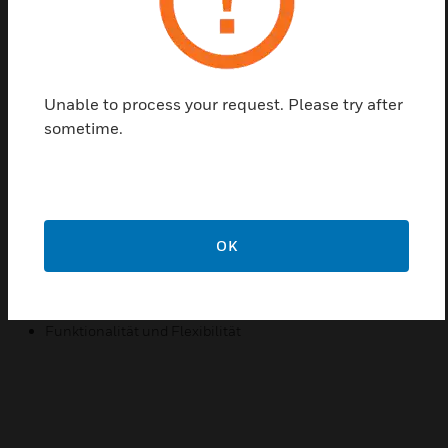
zwar ohne jede Stromquelle! Diese Energie erzeugt
auf der störungsfreien
868-MHz-Frequenz ein Funksignal, das
verschiedene elektrische Verbraucher
Unable to process your request. Please try after
sometime.
aktivieren kann, z. B. Lichtquellen, Jalousien und
Rollladenmotoren. Dazu müssen
die Verbraucher lediglich mit Empfängern
ausgestattet werden.
OK
Merkmale und Vorteile:
Schnelle und saubere Montage
Funktionalität und Flexibilität