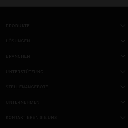
PRODUKTE
toggle view
LÖSUNGEN
toggle view
BRANCHEN
toggle view
UNTERSTÜTZUNG
toggle view
STELLENANGEBOTE
toggle view
UNTERNEHMEN
toggle view
KONTAKTIEREN SIE UNS