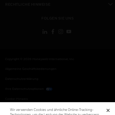
toggle view
RECHTLICHE HINWEISE
toggle view
FOLGEN SIE UNS
Copyright © 2026 Honeywell International, Inc.
Allgemeine Geschäftsbedienungen
Datenschutzerklärung
Ihre Datenschutzoptionen
Cookie-Hinweis
Honeywell Global Abbestellen
Wir verwenden Cookies und ähnliche Online-Tracking-
Technologien, um die Leistung der Website zu verbessern,