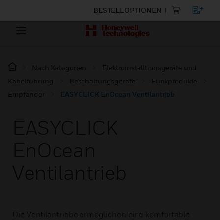
BESTELLOPTIONEN
Nach Kategorien
Elektroinstalltionsgeräte und
Kabelführung
Beschaltungsgeräte
Funkprodukte
Empfänger
EASYCLICK EnOcean Ventilantrieb
EASYCLICK
EnOcean
Ventilantrieb
Die Ventilantriebe ermöglichen eine komfortable