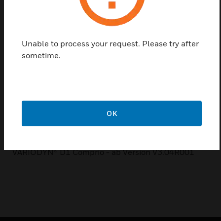
Verbindung mit der DOM Flex-Applikation 1-24
verwendet (siehe Dokumentation 798663), bei der
ein DOM über nur einen Verstärkerkanal betrieben
werden kann. Das Connection Board wird im
Unable to process your request. Please try after
Modulgehäuse für Hutschienenmontage geliefert
sometime.
und in dem Einbauschrank des VARIODYN® D1
Systems installiert.
Systemvoraussetzungen:
Steuereinheit - Systemsoftware
OK
DOM - ab Version V3.04R001
VARIODYN® D1 Comprio - ab Version V3.04R001