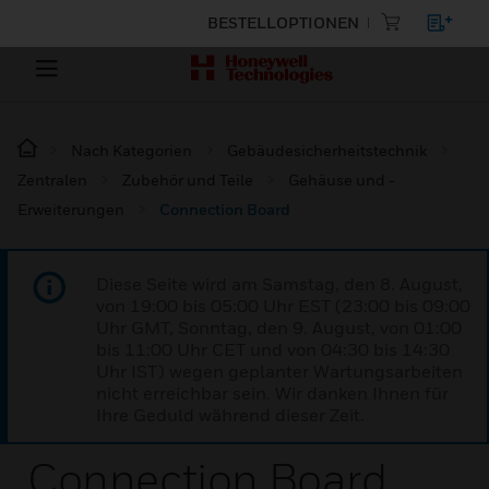
BESTELLOPTIONEN
Nach Kategorien
Gebäudesicherheitstechnik
Zentralen
Zubehör und Teile
Gehäuse und -
Erweiterungen
Connection Board
Diese Seite wird am Samstag, den 8. August,
von 19:00 bis 05:00 Uhr EST (23:00 bis 09:00
Uhr GMT, Sonntag, den 9. August, von 01:00
bis 11:00 Uhr CET und von 04:30 bis 14:30
Uhr IST) wegen geplanter Wartungsarbeiten
nicht erreichbar sein. Wir danken Ihnen für
Ihre Geduld während dieser Zeit.
Connection Board