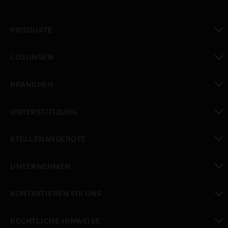
PRODUKTE
toggle view
LÖSUNGEN
toggle view
BRANCHEN
toggle view
UNTERSTÜTZUNG
toggle view
STELLENANGEBOTE
toggle view
UNTERNEHMEN
toggle view
KONTAKTIEREN SIE UNS
toggle view
RECHTLICHE HINWEISE