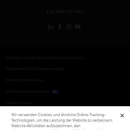
toggle view
FOLGEN SIE UNS
Copyright © 2026 Honeywell International, Inc.
Allgemeine Geschäftsbedienungen
Datenschutzerklärung
Ihre Datenschutzoptionen
Cookie-Hinweis
Honeywell Global Abbestellen
Wir verwenden Cookies und ähnliche Online-Tracking-
Technologien, um die Leistung der Website zu verbessern,
Website-Aktivitäten aufzuzeichnen, den