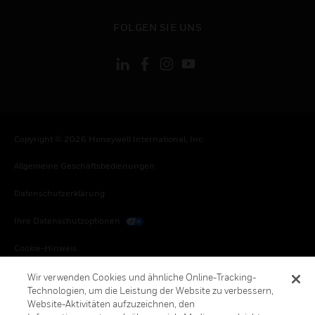
toggle view
FOLGEN SIE UNS
Copyright © 2026 Honeywell International, Inc.
Allgemeine Geschäftsbedienungen
Datenschutzerklärung
Ihre Datenschutzoptionen
Cookie-Hinweis
Honeywell Global Abbestellen
Wir verwenden Cookies und ähnliche Online-Tracking-
Technologien, um die Leistung der Website zu verbessern,
Website-Aktivitäten aufzuzeichnen, den