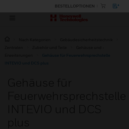
BESTELLOPTIONEN
Nach Kategorien
Gebäudesicherheitstechnik
Zentralen
Zubehör und Teile
Gehäuse und -
Erweiterungen
Gehäuse für Feuerwehrsprechstelle
INTEVIO und DCS plus
Gehäuse für
Feuerwehrsprechstelle
INTEVIO und DCS
plus