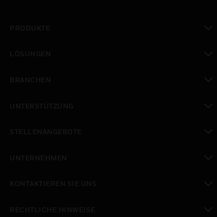
PRODUKTE
toggle view
LÖSUNGEN
toggle view
BRANCHEN
toggle view
UNTERSTÜTZUNG
toggle view
STELLENANGEBOTE
toggle view
UNTERNEHMEN
toggle view
KONTAKTIEREN SIE UNS
toggle view
RECHTLICHE HINWEISE