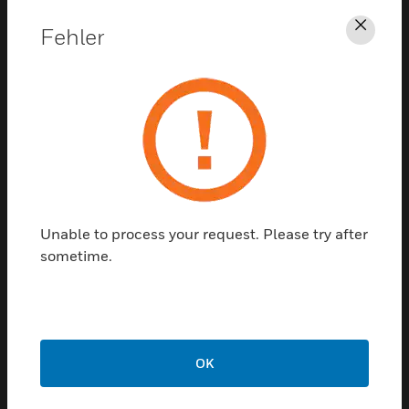
Unterstützung
Fehler
Schl
KLICKEN SIE HIER, UM
UNTERSTÜTZUNG ZU ERHALTEN
Unable to process your request. Please try after
sometime.
Kontaktieren sie uns
REDE MIT UNS
OK