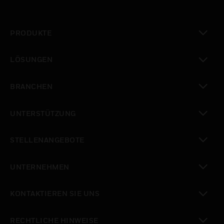
PRODUKTE
toggle view
LÖSUNGEN
toggle view
BRANCHEN
toggle view
UNTERSTÜTZUNG
toggle view
STELLENANGEBOTE
toggle view
UNTERNEHMEN
toggle view
KONTAKTIEREN SIE UNS
toggle view
RECHTLICHE HINWEISE