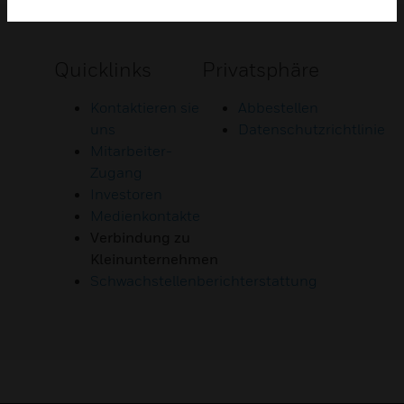
Quicklinks
Privatsphäre
Kontaktieren sie
Abbestellen
uns
Datenschutzrichtlinie
Mitarbeiter-
Zugang
Investoren
Medienkontakte
Verbindung zu
Kleinunternehmen
Schwachstellenberichterstattung