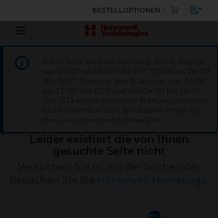
BESTELLOPTIONEN
Diese Seite wird am Samstag, den 8. August,
von 19:00 bis 05:00 Uhr EST (23:00 bis 09:00
Uhr GMT, Sonntag, den 9. August, von 01:00
bis 11:00 Uhr CET und von 04:30 bis 14:30
Uhr IST) wegen geplanter Wartungsarbeiten
nicht erreichbar sein. Wir danken Ihnen für
Ihre Geduld während dieser Zeit.
Leider existiert die von Ihnen
gesuchte Seite nicht
Versuchen Sie es mit der Suche oder
besuchen Sie die
Honeywell Homepage
.