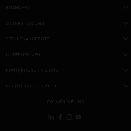
toggle view
BRANCHEN
toggle view
UNTERSTÜTZUNG
toggle view
STELLENANGEBOTE
toggle view
UNTERNEHMEN
toggle view
KONTAKTIEREN SIE UNS
toggle view
RECHTLICHE HINWEISE
toggle view
FOLGEN SIE UNS