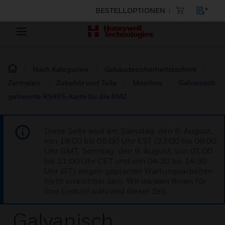
BESTELLOPTIONEN
Nach Kategorien
Gebäudesicherheitstechnik
Zentralen
Zubehör und Teile
Monitore
Galvanisch
getrennte RS485-Karte für die BMZ
Diese Seite wird am Samstag, den 8. August,
von 19:00 bis 05:00 Uhr EST (23:00 bis 09:00
Uhr GMT, Sonntag, den 9. August, von 01:00
bis 11:00 Uhr CET und von 04:30 bis 14:30
Uhr IST) wegen geplanter Wartungsarbeiten
nicht erreichbar sein. Wir danken Ihnen für
Ihre Geduld während dieser Zeit.
Galvanisch