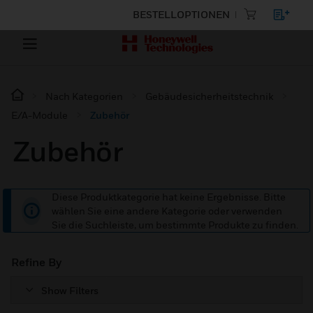
BESTELLOPTIONEN
Nach Kategorien
Gebäudesicherheitstechnik
E/A-Module
Zubehör
Zubehör
Diese Produktkategorie hat keine Ergebnisse. Bitte
wählen Sie eine andere Kategorie oder verwenden
Sie die Suchleiste, um bestimmte Produkte zu finden.
Refine By
Show Filters