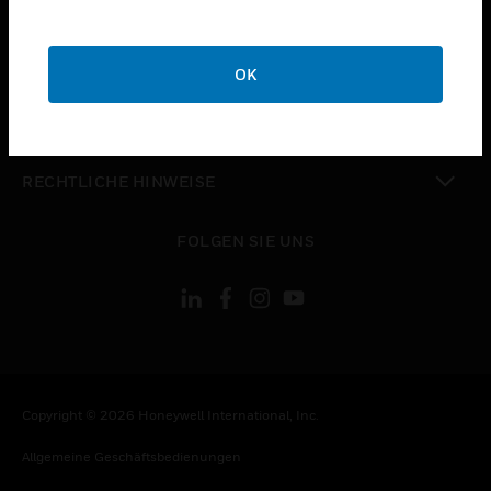
STELLENANGEBOTE
toggle view
UNTERNEHMEN
OK
toggle view
KONTAKTIEREN SIE UNS
toggle view
RECHTLICHE HINWEISE
toggle view
FOLGEN SIE UNS
Copyright © 2026 Honeywell International, Inc.
Allgemeine Geschäftsbedienungen