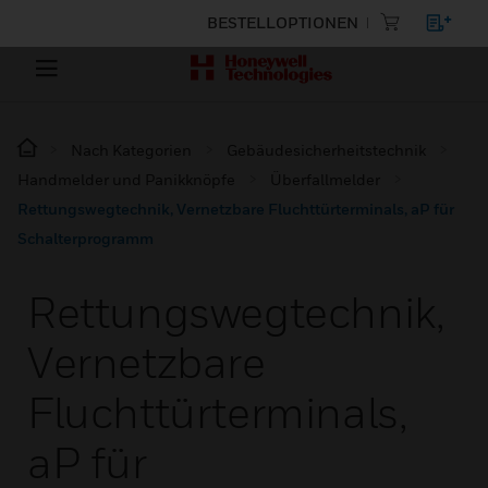
BESTELLOPTIONEN
Nach Kategorien
Gebäudesicherheitstechnik
Handmelder und Panikknöpfe
Überfallmelder
Rettungswegtechnik, Vernetzbare Fluchttürterminals, aP für
Schalterprogramm
Rettungswegtechnik,
Vernetzbare
Fluchttürterminals,
aP für