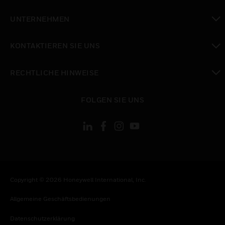
toggle view
UNTERNEHMEN
toggle view
KONTAKTIEREN SIE UNS
toggle view
RECHTLICHE HINWEISE
toggle view
FOLGEN SIE UNS
Copyright © 2026 Honeywell International, Inc.
Allgemeine Geschäftsbedienungen
Datenschutzerklärung