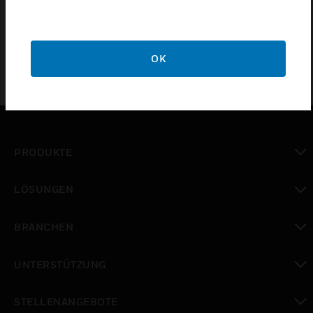
Gira - reinweiß glänzend
OK
PRODUKTE
toggle view
LÖSUNGEN
toggle view
BRANCHEN
toggle view
UNTERSTÜTZUNG
toggle view
STELLENANGEBOTE