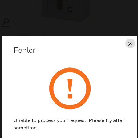
SEARCH
Sc
Fehler
Diese Seite als PDF speichern
Kontaktieren Sie uns
Einen Partner finden
Unable to process your request. Please try after
sometime.
Merkmale und Vorteile: