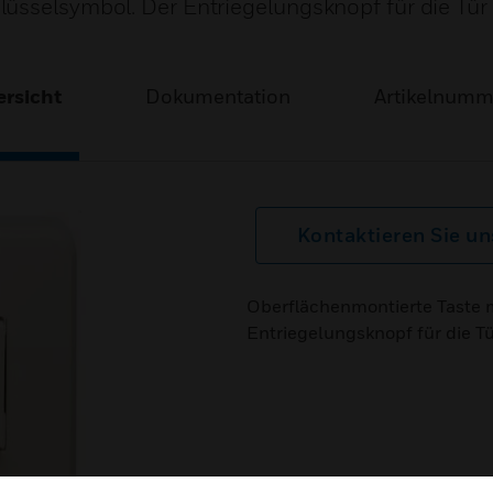
üsselsymbol. Der Entriegelungsknopf für die Tür
rsicht
Dokumentation
Artikelnum
Kontaktieren Sie un
Oberflächenmontierte Taste 
Entriegelungsknopf für die T