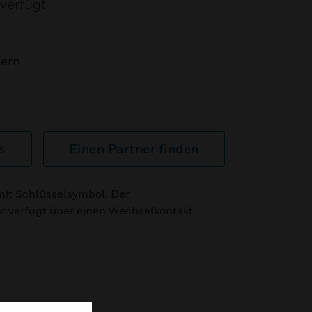
 verfügt
mern
s
Einen Partner finden
mit Schlüsselsymbol. Der
ür verfügt über einen Wechselkontakt.