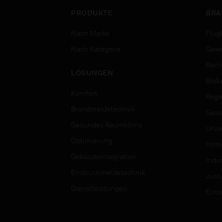
PRODUKTE
BRA
Nach Marke
Flug
Nach Kategorie
Gewe
Rech
LÖSUNGEN
Bild
Komfort
Regi
Brandmeldetechnik
Gesu
Gesundes Raumklima
Univ
Optimierung
Hotel
Gebäudeintegration
Indus
Einbruchmeldetechnik
Justi
Dienstleistungen
Einz