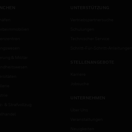
NCHEN
UNTERSTÜTZUNG
häfen
Vertriebspartnersuche
rbeimmobilien
Schulungen
enzentren
Technischer Service
ungswesen
Schritt-Für-Schritt-Anleitunge
erung & Militär
STELLENANGEBOTE
ndheitswesen
Karriere
ersitäten
Jobsuche
lerie
trie
UNTERNEHMEN
z- & Strafvollzug
Über Uns
elhandel
Veranstaltungen
Neuigkeiten