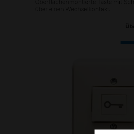
Oberflächenmontierte Taste mit Schl
über einen Wechselkontakt.
Übe