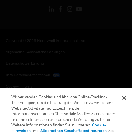
Copyright © 2026 Honeywell International, Inc.
Allgemeine Geschäftsbedienungen
Datenschutzerklärung
Ihre Datenschutzoptionen
Cookie-Hinweis
Wir verwenden Cookies und ähnliche Online-Tracking-
Honeywell Global Abbestellen
Technologien, um die Leistung der Website zu verbessern,
Website-Aktivitäten aufzuzeichnen, den
Informationsaustausch über soziale Medien zu erleichtern
und Ihren Interessen entsprechende Werbung zu bieten.
Weitere Informationen finden Sie in unseren
Cookie-
Hinweisen
und
Allgemeinen Geschäftsbedingungen
. Sie