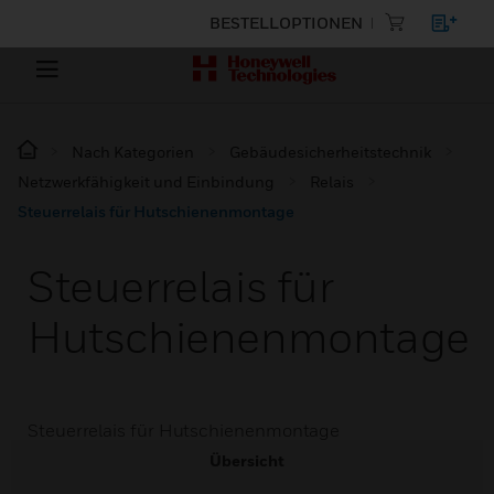
BESTELLOPTIONEN
Nach Kategorien
Gebäudesicherheitstechnik
Netzwerkfähigkeit und Einbindung
Relais
Steuerrelais für Hutschienenmontage
Steuerrelais für
Hutschienenmontage
Steuerrelais für Hutschienenmontage
Übersicht