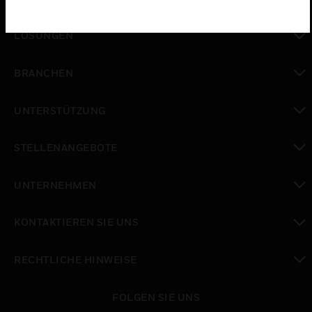
toggle view
LÖSUNGEN
toggle view
BRANCHEN
toggle view
UNTERSTÜTZUNG
toggle view
STELLENANGEBOTE
toggle view
UNTERNEHMEN
toggle view
KONTAKTIEREN SIE UNS
toggle view
RECHTLICHE HINWEISE
toggle view
FOLGEN SIE UNS