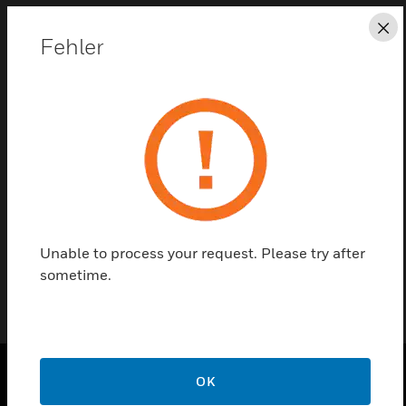
Sc
Diese Seite als PDF speichern
Fehler
Kontaktieren Sie uns
Einen Partner finden
Steuerrelais für Hutschienenmontage
Unable to process your request. Please try after
sometime.
OK
PRODUKTE