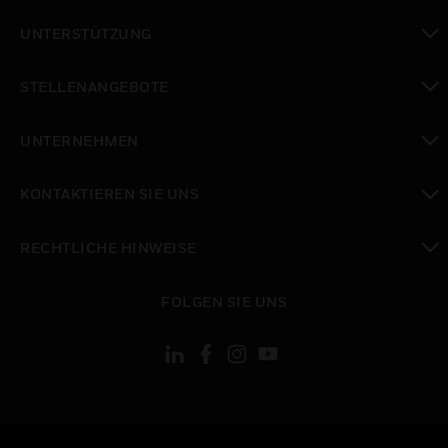
toggle view
UNTERSTÜTZUNG
toggle view
STELLENANGEBOTE
toggle view
UNTERNEHMEN
toggle view
KONTAKTIEREN SIE UNS
toggle view
RECHTLICHE HINWEISE
toggle view
FOLGEN SIE UNS