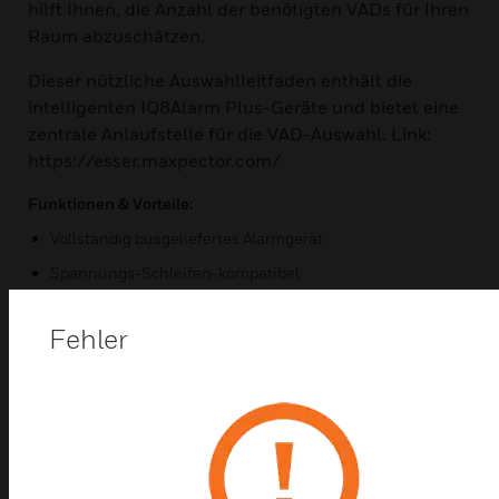
hilft Ihnen, die Anzahl der benötigten VADs für Ihren
Raum abzuschätzen.
Dieser nützliche Auswahlleitfaden enthält die
intelligenten IQ8Alarm Plus-Geräte und bietet eine
zentrale Anlaufstelle für die VAD-Auswahl. Link:
https://esser.maxpector.com/
Funktionen & Vorteile:
Vollständig busgeliefertes Alarmgerät
Spannungs-Schleifen-kompatibel
Niedriger Stromverbrauch
Fehler
Bis zu 13 Alarmgeräte pro Stromschleife
Jedes Alarmgerät hat einen eingebauten Isolator
Synchroner Trigger
Optische Alarmeigenschaften:
EN 54-23-konform