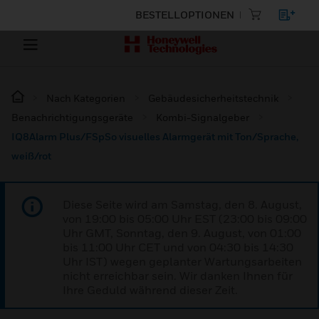
BESTELLOPTIONEN
Nach Kategorien
Gebäudesicherheitstechnik
Benachrichtigungsgeräte
Kombi-Signalgeber
IQ8Alarm Plus/FSpSo visuelles Alarmgerät mit Ton/Sprache,
weiß/rot
Diese Seite wird am Samstag, den 8. August,
von 19:00 bis 05:00 Uhr EST (23:00 bis 09:00
Uhr GMT, Sonntag, den 9. August, von 01:00
bis 11:00 Uhr CET und von 04:30 bis 14:30
Uhr IST) wegen geplanter Wartungsarbeiten
nicht erreichbar sein. Wir danken Ihnen für
Ihre Geduld während dieser Zeit.