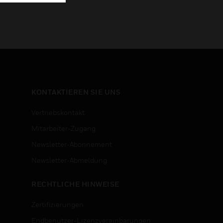
KONTAKTIEREN SIE UNS
Vertriebskontakt
Mitarbeiter-Zugang
Newsletter-Abonnement
n
Newsletter-Abmeldung
RECHTLICHE HINWEISE
Zertifizierungen
Endbenutzer-Lizenzvereinbarungen