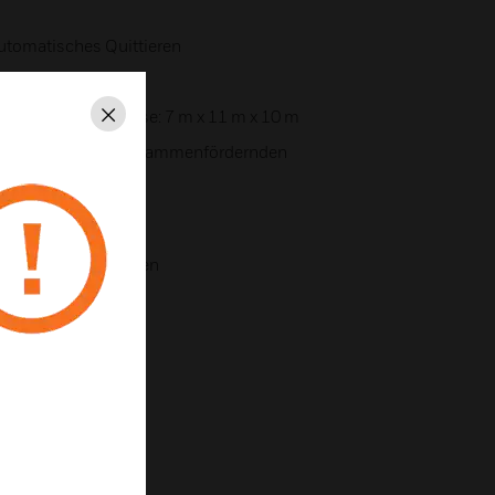
utomatisches Quittieren
e Blitzfolgen
ert) ist Lichtlinse: 7 m x 11 m x 10 m
Schließen
cht entflammbaren flammenfördernden
23 (Optik) zugelassen
Innenanwendungen)