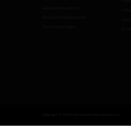
Hotel
Gebäudeintegration
Indus
Einbruchmeldetechnik
Justi
Dienstleistungen
Einz
Copyright © 2026 Honeywell International, Inc.