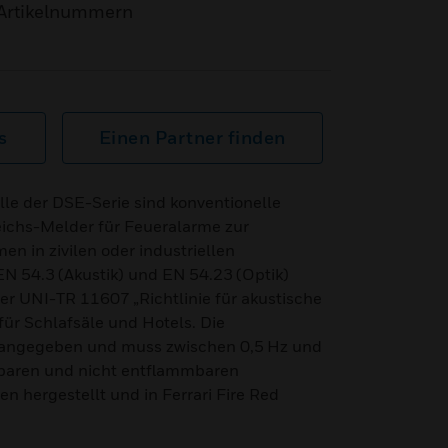
Artikelnummern
s
Einen Partner finden
le der DSE-Serie sind konventionelle
eichs-Melder für Feueralarme zur
en in zivilen oder industriellen
N 54.3 (Akustik) und EN 54.23 (Optik)
der UNI-TR 11607 „Richtlinie für akustische
ür Schlafsäle und Hotels. Die
 angegeben und muss zwischen 0,5 Hz und
nbaren und nicht entflammbaren
n hergestellt und in Ferrari Fire Red