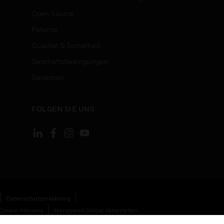
Open Source
Patente
Qualität & Sicherheit
Geschäftsbedingungen
Garantien
FOLGEN SIE UNS
Datenschutzerklärung
Cookie-Hinweis
Honeywell Global Abbestellen