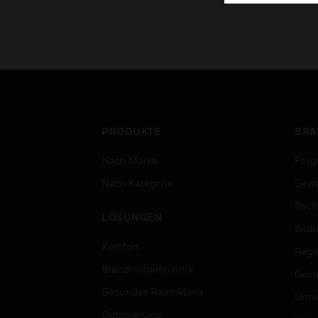
PRODUKTE
BRA
Nach Marke
Flug
Nach Kategorie
Gewe
Rech
LÖSUNGEN
Bild
Komfort
Regi
Brandmeldetechnik
Gesu
Gesundes Raumklima
Univ
Optimierung