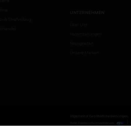
lerie
trie
UNTERNEHMEN
z- & Strafvollzug
Über Uns
elhandel
Veranstaltungen
Neuigkeiten
Unsere Marken
Allgemeine Geschäftsbedienungen
Ihre Datenschutzoptionen