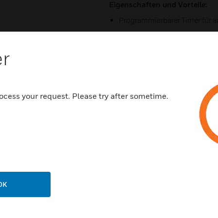
Eigenschaften und Vorteile:
Programmierbarer Timer für a
2 programmierbare periodisch
er
Abdeckungsvolumen (wandmonti
Aus nicht brennbaren und ni
Materialien hergestellt
ocess your request. Please try after sometime.
Zertifizierungen:
EN 54.3 (Akustik) und EN 54.
UNI-TR 11607-konform
Schutzart IP31C (Typ A, für 
CE-zertifiziert
OK