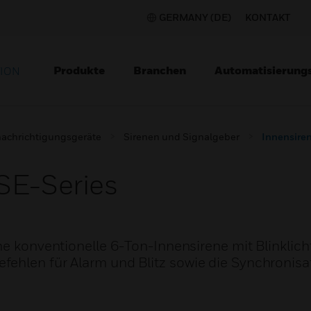
GERMANY (DE)
KONTAKT
Produkte
Branchen
Automatisierung
TION
achrichtigungsgeräte
Sirenen und Signalgeber
Innensire
SE-Series
ne konventionelle 6-Ton-Innensirene mit Blinklicht
ehlen für Alarm und Blitz sowie die Synchronisa