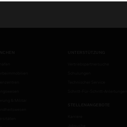
NCHEN
UNTERSTÜTZUNG
häfen
Vertriebspartnersuche
rbeimmobilien
Schulungen
enzentren
Technischer Service
ungswesen
Schritt-Für-Schritt-Anleitunge
erung & Militär
STELLENANGEBOTE
ndheitswesen
Karriere
ersitäten
Jobsuche