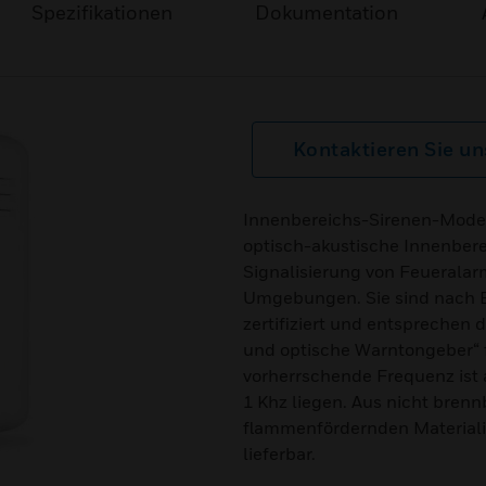
Spezifikationen
Dokumentation
Kontaktieren Sie un
Innenbereichs-Sirenen-Model
optisch-akustische Innenber
Signalisierung von Feueralarm
Umgebungen. Sie sind nach E
zertifiziert und entsprechen 
und optische Warntongeber“ f
vorherrschende Frequenz ist
1 Khz liegen. Aus nicht bren
flammenfördernden Materialie
lieferbar.