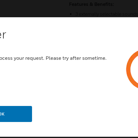
Features & Benefits:
3 externally selectable sound
Adjustable volume
er
Aluminium die-cast LM6 hou
Stainless steel mounting brac
2G and 3G categories (zones 
ocess your request. Please try after sometime.
Also available as 2D and 3D c
Certifications:
ATEX Certificate EN 54.3
IP67, IP66 Rated
OK