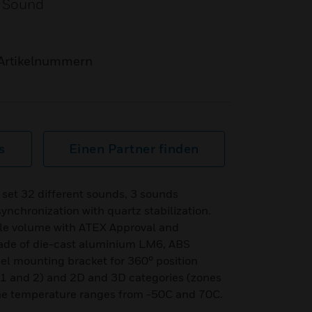
. Sound
Artikelnummern
s
Einen Partner finden
o set 32 different sounds, 3 sounds
ynchronization with quartz stabilization.
ble volume with ATEX Approval and
ade of die-cast aluminium LM6, ABS
el mounting bracket for 360° position
1 and 2) and 2D and 3D categories (zones
The temperature ranges from -50C and 70C.