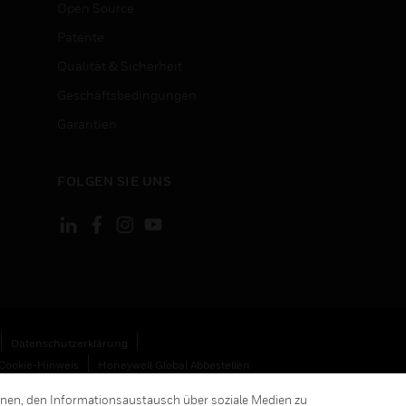
Open Source
Patente
Qualität & Sicherheit
Geschäftsbedingungen
Garantien
FOLGEN SIE UNS
Datenschutzerklärung
Cookie-Hinweis
Honeywell Global Abbestellen
hnen, den Informationsaustausch über soziale Medien zu