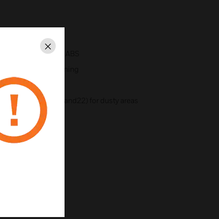
s
Schließen
sing, megaphone in ABS
ket for 360° positioning
1 and 2)
ategories (zones 21 and22) for dusty areas