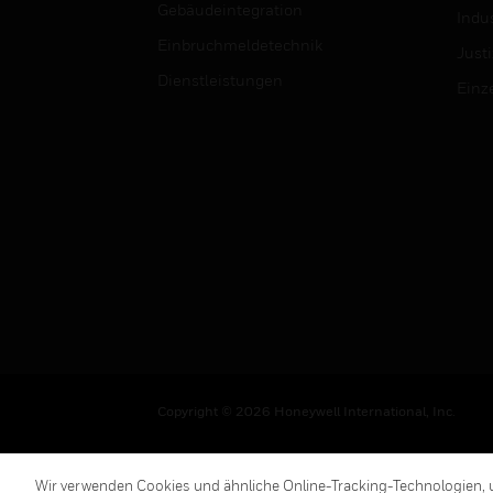
Gebäudeintegration
Indus
Einbruchmeldetechnik
Justi
Dienstleistungen
Einz
Copyright © 2026 Honeywell International, Inc.
Wir verwenden Cookies und ähnliche Online-Tracking-Technologien, u