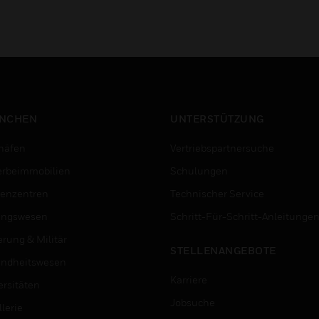
NCHEN
UNTERSTÜTZUNG
häfen
Vertriebspartnersuche
rbeimmobilien
Schulungen
enzentren
Technischer Service
ungswesen
Schritt-Für-Schritt-Anleitunge
erung & Militär
STELLENANGEBOTE
ndheitswesen
Karriere
ersitäten
Jobsuche
lerie