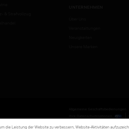
trie
UNTERNEHMEN
z- & Strafvollzug
Über Uns
elhandel
Veranstaltungen
Neuigkeiten
Unsere Marken
Allgemeine Geschäftsbedienungen
Ihre Datenschutzoptionen
m die Leistung der Website zu verbessern, Website-Aktivitäten aufzuzeic