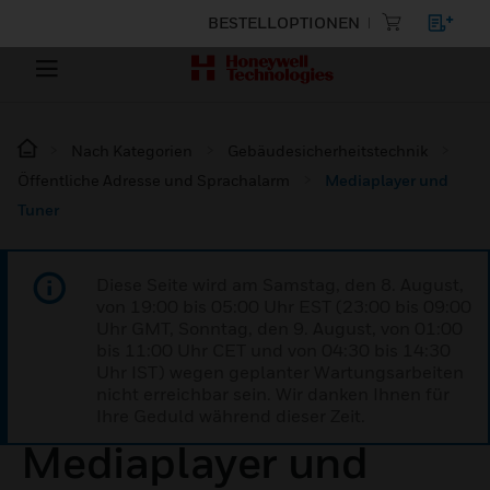
BESTELLOPTIONEN
Nach Kategorien
Gebäudesicherheitstechnik
Öffentliche Adresse und Sprachalarm
Mediaplayer und
Tuner
Diese Seite wird am Samstag, den 8. August,
von 19:00 bis 05:00 Uhr EST (23:00 bis 09:00
Uhr GMT, Sonntag, den 9. August, von 01:00
bis 11:00 Uhr CET und von 04:30 bis 14:30
Uhr IST) wegen geplanter Wartungsarbeiten
nicht erreichbar sein. Wir danken Ihnen für
Ihre Geduld während dieser Zeit.
Mediaplayer und