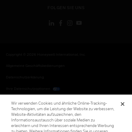
toggle view
FOLGEN SIE UNS
Copyright © 2026 Honeywell International, Inc.
Allgemeine Geschäftsbedienungen
Datenschutzerklärung
Ihre Datenschutzoptionen
Cookie-Hinweis
Wir verwenden Cookies und ähnliche Online-Tracking-
Technologien, um die Leistung der Website zu verbessern,
Honeywell Global Abbestellen
Website-Aktivitäten aufzuzeichnen, den
Informationsaustausch über soziale Medien zu
erleichtern und Ihren Interessen entsprechende Werbung
zu bieten. Weitere Informationen finden Sie in unseren