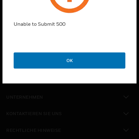
PRODUKTE
Unable to Submit 500
toggle view
LÖSUNGEN
toggle view
BRANCHEN
toggle view
OK
UNTERSTÜTZUNG
toggle view
STELLENANGEBOTE
toggle view
UNTERNEHMEN
toggle view
KONTAKTIEREN SIE UNS
toggle view
RECHTLICHE HINWEISE