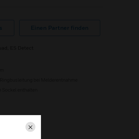
s
Einen Partner finden
uad, ES Detect
um
 Ringbusleitung bei Melderentnahme
 Sockel enthalten
Schließen