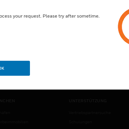
ocess your request. Please try after sometime.
OK
NCHEN
UNTERSTÜTZUNG
häfen
Vertriebspartnersuche
rbeimmobilien
Schulungen