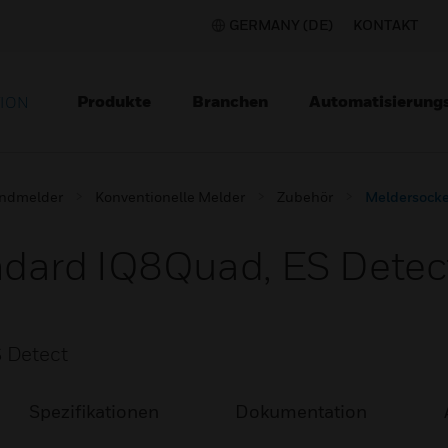
GERMANY (DE)
KONTAKT
Produkte
Branchen
Automatisierung
TION
ndmelder
Konventionelle Melder
Zubehör
Meldersocke
ndard IQ8Quad, ES Detec
 Detect
Spezifikationen
Dokumentation