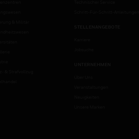
enzentren
Technischer Service
ungswesen
Schritt-Für-Schritt-Anleitunge
erung & Militär
STELLENANGEBOTE
ndheitswesen
Karriere
ersitäten
Jobsuche
lerie
trie
UNTERNEHMEN
z- & Strafvollzug
Über Uns
elhandel
Veranstaltungen
Neuigkeiten
Unsere Marken