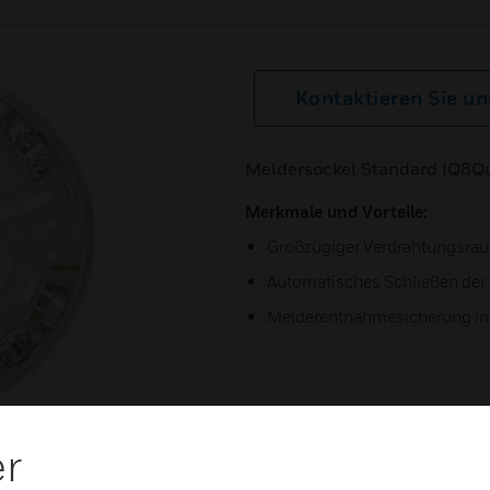
Kontaktieren Sie un
Meldersockel Standard IQ8Q
Merkmale und Vorteile:
Großzügiger Verdrahtungsra
Automatisches Schließen der
Melderentnahmesicherung im
er