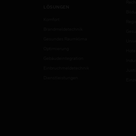
Rech
LÖSUNGEN
Bild
Komfort
Regi
Brandmeldetechnik
Gesu
Gesundes Raumklima
Univ
Optimierung
Hotel
Gebäudeintegration
Indus
Einbruchmeldetechnik
Justi
Dienstleistungen
Einz