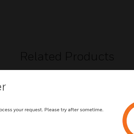
Related Products
er
ocess your request. Please try after sometime.