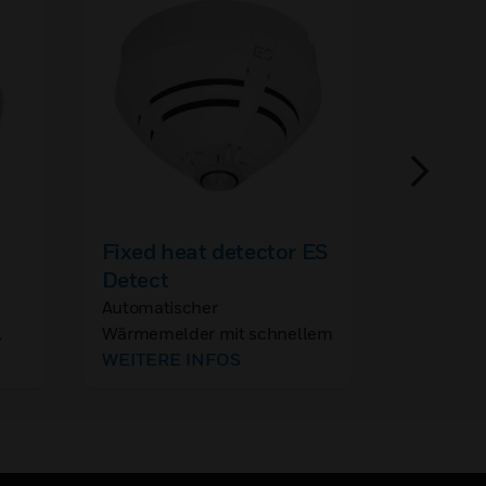
Fixed heat detector ES
System
Detect
Detecto
Automatischer
,
Wärmemelder mit schnellem
Halbleitersensor zur
WEITERE INFOS
sicheren Erkennung von
Bränden mit ausgeprägter
Wärmeentwicklung.