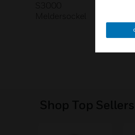
S3000
Meldersockel
Shop Top Sellers