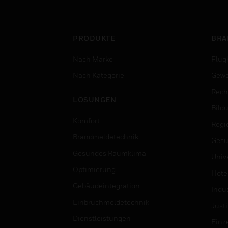
genaue Branderkennung zu
ermöglichen.
PRODUKTE
BRA
Nach Marke
Flug
Nach Kategorie
Gewe
Rech
LÖSUNGEN
Bild
Komfort
Regi
Brandmeldetechnik
Gesu
Gesundes Raumklima
Univ
Optimierung
Hotel
Gebäudeintegration
Indus
Einbruchmeldetechnik
Justi
Dienstleistungen
Einz