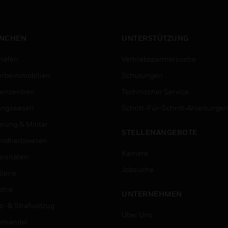
schwelenden Feuer, IR-
Sensorik zur Messung vo
Umgebungslicht und
Flammensignaturen.
NCHEN
UNTERSTÜTZUNG
häfen
Vertriebspartnersuche
rbeimmobilien
Schulungen
enzentren
Technischer Service
ungswesen
Schritt-Für-Schritt-Anleitunge
erung & Militär
STELLENANGEBOTE
ndheitswesen
Karriere
ersitäten
Jobsuche
lerie
trie
UNTERNEHMEN
z- & Strafvollzug
Über Uns
elhandel