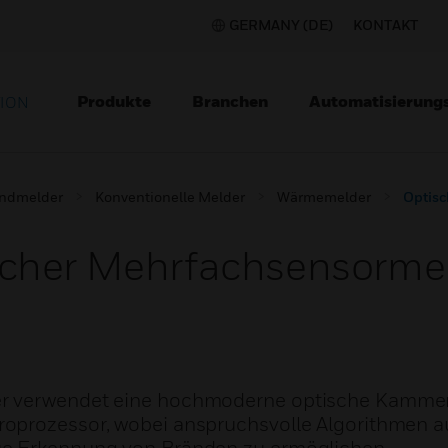
GERMANY (DE)
KONTAKT
Produkte
Branchen
Automatisierung
TION
ndmelder
Konventionelle Melder
Wärmemelder
Optisc
cher Mehrfachsensormeld
er verwendet eine hochmoderne optische Kammer
oprozessor, wobei anspruchsvolle Algorithmen a