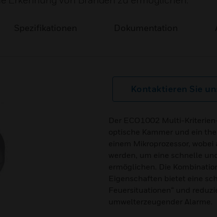
ue Erkennung von Bränden zu ermöglichen.
Spezifikationen
Dokumentation
Kontaktieren Sie un
Der ECO1002 Multi-Kriterie
optische Kammer und ein the
einem Mikroprozessor, wobei
werden, um eine schnelle u
ermöglichen. Die Kombinatio
Eigenschaften bietet eine sch
Feuersituationen“ und reduzie
umwelterzeugender Alarme.