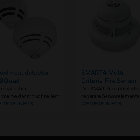
xed heat detector
SMART4 Multi-
Q8Quad
Criteria Fire Sensor
tomatischer
Der SMART4 kombiniert 4
rmemelder mit schnellem
separate Sensorelemente
bleitersensor zur
ITERE INFOS
um als eine Einheit zu
WEITERE INFOS
cheren Erkennung von
agieren. CO-Sensorik (mit
änden mit ausgeprägter
EC-Technologie) zur
rmeentwicklung.
Überwachung von CO-
Produkten aus einem