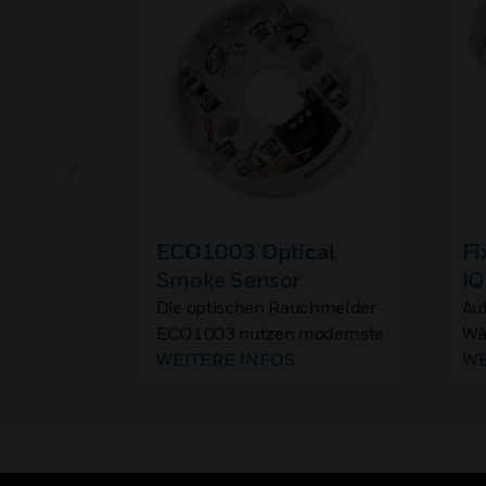
ECO1003 Optical
Fi
Smoke Sensor
I
Die optischen Rauchmelder
Au
ECO1003 nutzen modernste
Wä
optische Kammern in
WEITERE INFOS
Hal
WE
Kombination mit
si
anwendungsspezifischen
Br
integrierten Schaltkreisen
Wä
(ASIC), um eine schnelle und