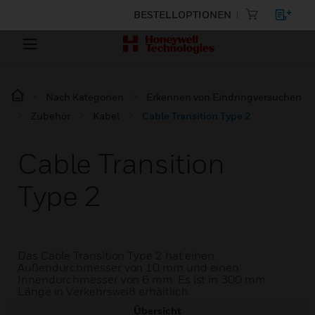
BESTELLOPTIONEN
Nach Kategorien
Erkennen von Eindringversuchen
Zubehör
Kabel
Cable Transition Type 2
Cable Transition
Type 2
Das Cable Transition Type 2 hat einen
Außendurchmesser von 10 mm und einen
Innendurchmesser von 6 mm. Es ist in 300 mm
Länge in Verkehrsweiß erhältlich.
Übersicht