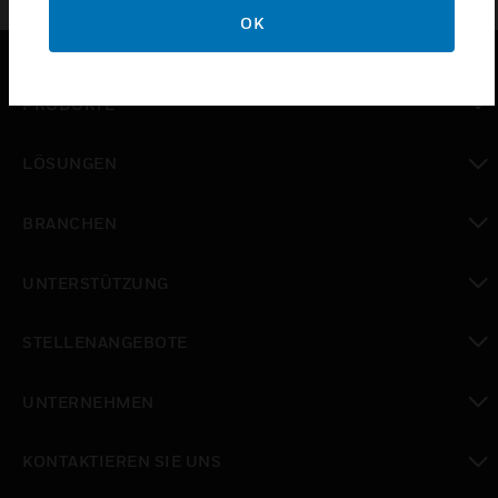
OK
PRODUKTE
toggle view
LÖSUNGEN
toggle view
BRANCHEN
toggle view
UNTERSTÜTZUNG
toggle view
STELLENANGEBOTE
toggle view
UNTERNEHMEN
toggle view
KONTAKTIEREN SIE UNS