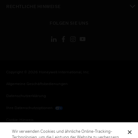
toggle view
RECHTLICHE HINWEISE
toggle view
FOLGEN SIE UNS
Copyright © 2026 Honeywell International, Inc.
Allgemeine Geschäftsbedienungen
Datenschutzerklärung
Ihre Datenschutzoptionen
Cookie-Hinweis
Wir verwenden Cookies und ähnliche Online-Tracking-
Honeywell Global Abbestellen
Technologien, um die Leistung der Website zu verbessern,