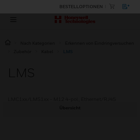
BESTELLOPTIONEN
Nach Kategorien
Erkennen von Eindringversuchen
Zubehör
Kabel
LMS
LMS
LMC1xx/LMS1xx - M12 4-pol., Ethernet/RJ45
Übersicht