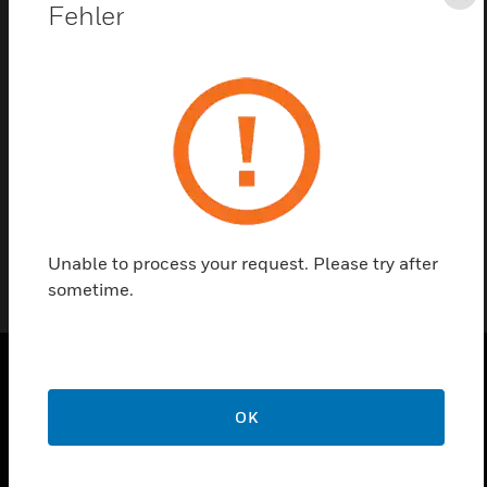
Sc
Fehler
Kontaktieren Sie uns
Einen Partner finden
LMC1xx/LMS1xx - M12 4-pol., Ethernet/RJ45
Unable to process your request. Please try after
sometime.
PRODUKTE
OK
toggle view
LÖSUNGEN