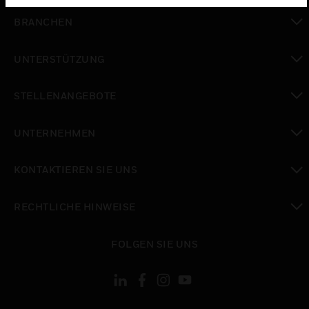
toggle view
BRANCHEN
toggle view
UNTERSTÜTZUNG
toggle view
STELLENANGEBOTE
toggle view
UNTERNEHMEN
toggle view
KONTAKTIEREN SIE UNS
toggle view
RECHTLICHE HINWEISE
toggle view
FOLGEN SIE UNS