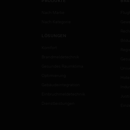
PRODUKTE
BRA
Nach Marke
Flug
Nach Kategorie
Gewe
Rech
LÖSUNGEN
Bild
Komfort
Regi
Brandmeldetechnik
Gesu
Gesundes Raumklima
Univ
Optimierung
Hotel
Gebäudeintegration
Indus
Einbruchmeldetechnik
Justi
Dienstleistungen
Einz