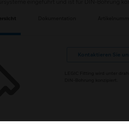
Türsysteme eingeführt und ist für DIN-Bohrung kon
rsicht
Dokumentation
Artikelnum
Kontaktieren Sie un
LEGIC Fitting wird unter drah
DIN-Bohrung konzipiert.