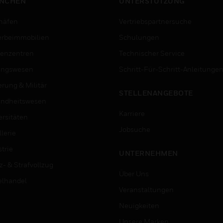
NCHEN
UNTERSTÜTZUNG
häfen
Vertriebspartnersuche
rbeimmobilien
Schulungen
enzentren
Technischer Service
ungswesen
Schritt-Für-Schritt-Anleitunge
erung & Militär
STELLENANGEBOTE
ndheitswesen
Karriere
ersitäten
Jobsuche
lerie
trie
UNTERNEHMEN
z- & Strafvollzug
Über Uns
elhandel
Veranstaltungen
Neuigkeiten
Unsere Marken