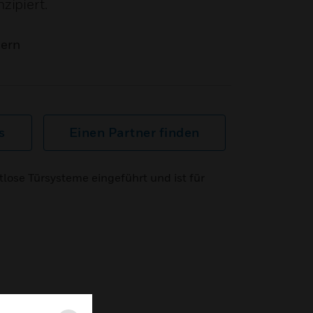
zipiert.
mern
s
Einen Partner finden
tlose Türsysteme eingeführt und ist für