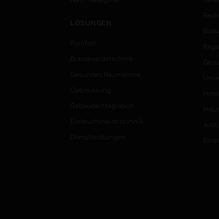
Rech
LÖSUNGEN
Bild
Komfort
Regi
Brandmeldetechnik
Gesu
Gesundes Raumklima
Univ
Optimierung
Hotel
Gebäudeintegration
Indus
Einbruchmeldetechnik
Justi
Dienstleistungen
Einz