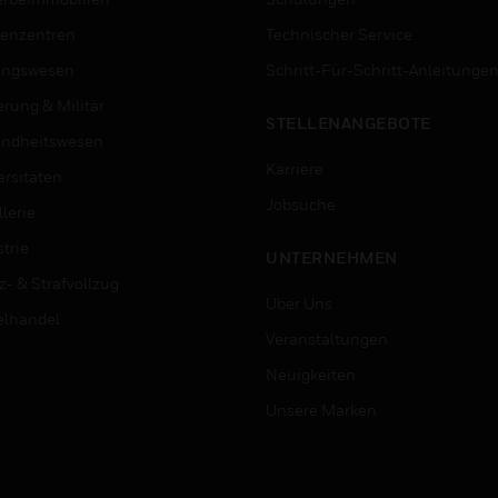
enzentren
Technischer Service
ungswesen
Schritt-Für-Schritt-Anleitunge
erung & Militär
STELLENANGEBOTE
ndheitswesen
Karriere
ersitäten
Jobsuche
lerie
trie
UNTERNEHMEN
z- & Strafvollzug
Über Uns
elhandel
Veranstaltungen
Neuigkeiten
Unsere Marken