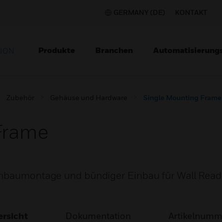
GERMANY (DE)
KONTAKT
Produkte
Branchen
Automatisierung
TION
Zubehör
Gehäuse und Hardware
Single Mounting Frame
Frame
Anbaumontage und bündiger Einbau für Wall Read
rsicht
Dokumentation
Artikelnum