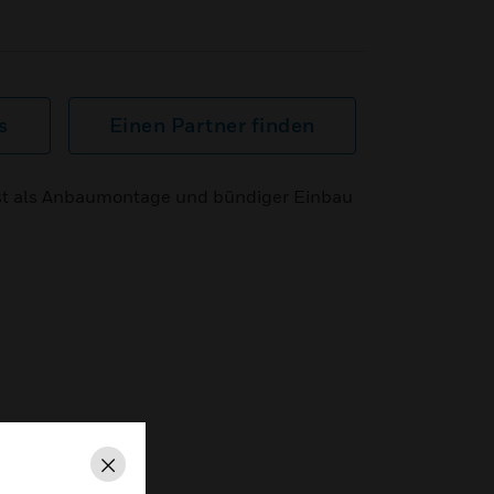
s
Einen Partner finden
st als Anbaumontage und bündiger Einbau
Schließen