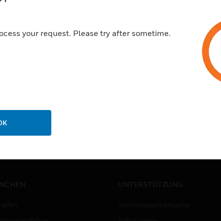
ocess your request. Please try after sometime.
OK
NCHEN
UNTERSTÜTZUNG
häfen
Vertriebspartnersuche
rbeimmobilien
Schulungen