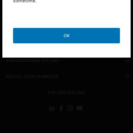
sometime.
toggle view
UNTERSTÜTZUNG
toggle view
STELLENANGEBOTE
OK
toggle view
UNTERNEHMEN
toggle view
KONTAKTIEREN SIE UNS
toggle view
RECHTLICHE HINWEISE
toggle view
FOLGEN SIE UNS