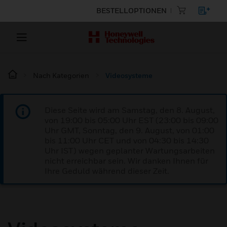
BESTELLOPTIONEN
Nach Kategorien
Videosysteme
Diese Seite wird am Samstag, den 8. August,
von 19:00 bis 05:00 Uhr EST (23:00 bis 09:00
Uhr GMT, Sonntag, den 9. August, von 01:00
bis 11:00 Uhr CET und von 04:30 bis 14:30
Uhr IST) wegen geplanter Wartungsarbeiten
nicht erreichbar sein. Wir danken Ihnen für
Ihre Geduld während dieser Zeit.