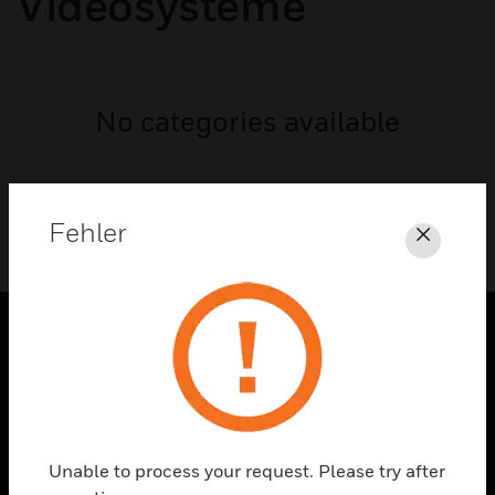
Videosysteme
No categories available
Fehler
Schli
PRODUKTE
toggle view
LÖSUNGEN
toggle view
Unable to process your request. Please try after
BRANCHEN