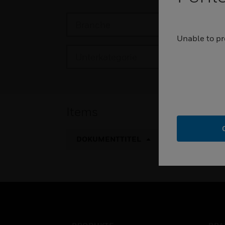
Branche
Do
Unable to pr
Unterkategorie
Items
DOKUMENTTITEL