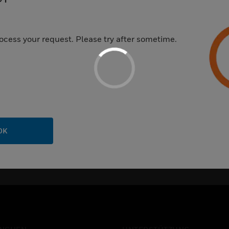
kumententyp
Kategorie
ocess your request. Please try after sometime.
OK
DOKUMENTENTYP
BRANCHE