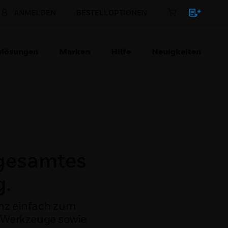
ANMELDEN
BESTELLOPTIONEN
slösungen
Marken
Hilfe
Neuigkeiten
r gesamtes
g.
anz einfach zum
d Werkzeuge sowie