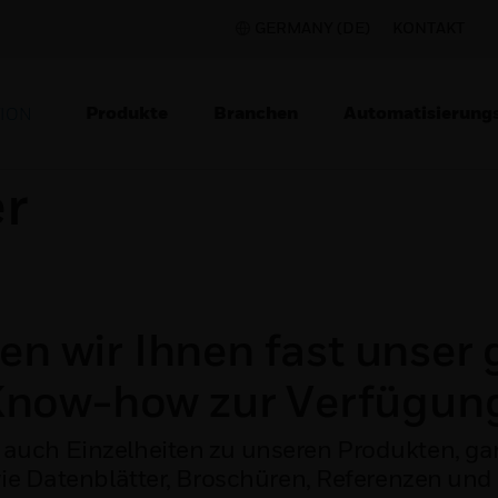
GERMANY (DE)
KONTAKT
Produkte
Branchen
Automatisierung
TION
r
len wir Ihnen fast unse
now-how zur Verfügun
e auch Einzelheiten zu unseren Produkten, g
ie Datenblätter, Broschüren, Referenzen un