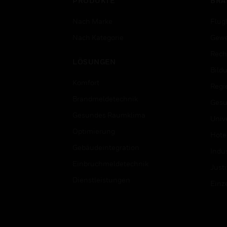
PRODUKTE
BRA
Nach Marke
Flug
Nach Kategorie
Gewe
Rech
LÖSUNGEN
Bild
Komfort
Regi
Brandmeldetechnik
Gesu
Gesundes Raumklima
Univ
Optimierung
Hotel
Gebäudeintegration
Indus
Einbruchmeldetechnik
Justi
Dienstleistungen
Einz