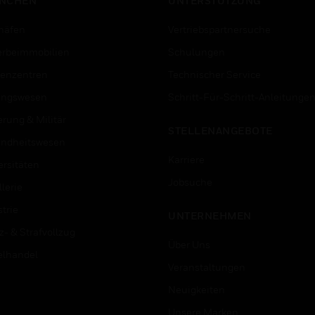
NCHEN
UNTERSTÜTZUNG
häfen
Vertriebspartnersuche
rbeimmobilien
Schulungen
enzentren
Technischer Service
ungswesen
Schritt-Für-Schritt-Anleitunge
erung & Militär
STELLENANGEBOTE
ndheitswesen
Karriere
ersitäten
Jobsuche
lerie
trie
UNTERNEHMEN
z- & Strafvollzug
Über Uns
elhandel
Veranstaltungen
Neuigkeiten
Unsere Marken