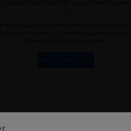
kel. Geben Sie einfach die gesuchten Informat
ein.
ach Sie suchen, oder möchten lieber direkt 
uf die nachfolgende Schaltfläche und wir we
Ihnen in Verbindung setzen.
KONTAKTIEREN SIE UNS
er