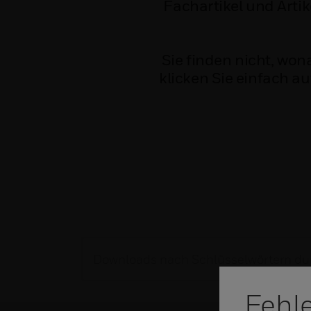
Fachartikel und Arti
Sie finden nicht, won
klicken Sie einfach a
Fehl