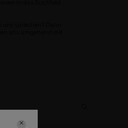
ionen in das Suchfeld
mit uns sprechen? Dann
rden uns umgehend mit
Schließen