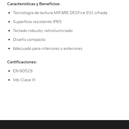
Características y Beneficios:
Tecnología de lectura MIFARE DESFire EV1 cifrada
Superficie resistente IP65
Teclado robusto, retroiluminado
Diseño compacto
Adecuado para interiores o exteriores
Certificaciones:
EN 60529
Vds Clase III