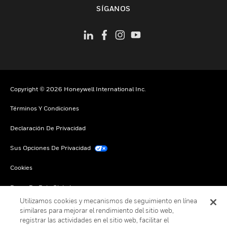
Cambiar vista
SÍGANOS
Copyright © 2026 Honeywell International Inc.
Términos Y Condiciones
Declaración De Privacidad
Sus Opciones De Privacidad
Cookies
Darse De Baja Global
Utilizamos cookies y mecanismos de seguimiento en línea
similares para mejorar el rendimiento del sitio web,
registrar las actividades en el sitio web, facilitar el