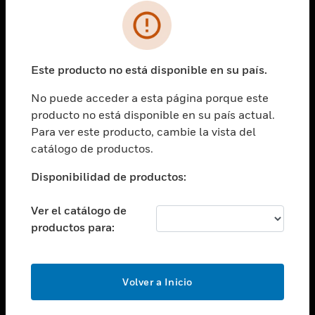
SOLUCIONES
Cambiar vista
INDUSTRIAS
Este producto no está disponible en su país.
Cambiar vista
ASISTENCIA
No puede acceder a esta página porque este
Cambiar vista
producto no está disponible en su país actual.
CARRERAS PROFESIONALES
Para ver este producto, cambie la vista del
Cambiar vista
catálogo de productos.
EMPRESA
Disponibilidad de productos:
Cambiar vista
CONTACTO
Ver el catálogo de
Cambiar vista
productos para:
LEGAL
Cambiar vista
SÍGANOS
Volver a Inicio