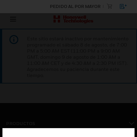
PEDIDO AL POR MAYOR
Este sitio estará inactivo por mantenimiento
programado el sábado 8 de agosto, de 7:00
PM a 5:00 AM EST (11:00 PM a 9:00 AM
GMT, domingo 9 de agosto de 1:00 AM a
11:00 AM CET y de 4:30 AM a 2:30 PM IST).
Agradecemos su paciencia durante este
tiempo.
PRODUCTOS
Cambiar vista