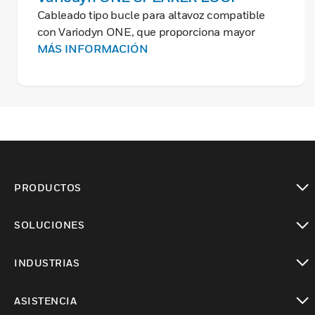
Cableado tipo bucle para altavoz compatible
con Variodyn ONE, que proporciona mayor
flexibilidad y fiabilidad para instalaciones más
MÁS INFORMACIÓN
grandes.
PRODUCTOS
Cambiar vista
SOLUCIONES
Cambiar vista
INDUSTRIAS
Cambiar vista
ASISTENCIA