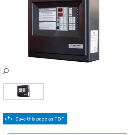
SEARCH
Save this page as PDF