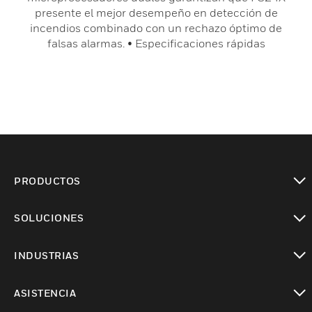
presente el mejor desempeño en detección de
incendios combinado con un rechazo óptimo de
falsas alarmas. • Especificaciones rápidas
PRODUCTOS
Cambiar vista
SOLUCIONES
Cambiar vista
INDUSTRIAS
Cambiar vista
ASISTENCIA