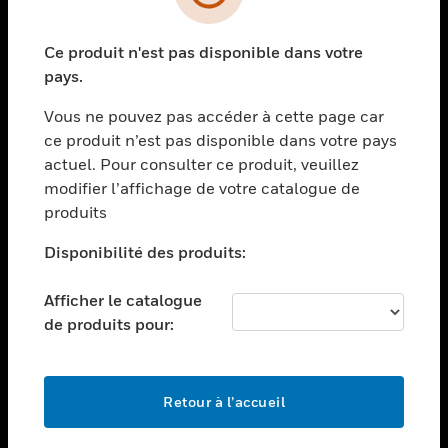
toggle view
SECTEURS
Ce produit n'est pas disponible dans votre
toggle view
ASSISTANCE
pays.
toggle view
Vous ne pouvez pas accéder à cette page car
EMPLOIS
ce produit n’est pas disponible dans votre pays
toggle view
actuel. Pour consulter ce produit, veuillez
SOCIÉTÉ
modifier l’affichage de votre catalogue de
produits
toggle view
NOUS CONTACTER
Disponibilité des produits:
toggle view
MENTIONS LÉGALES
Afficher le catalogue
toggle view
de produits pour:
SUIVEZ-NOUS
Retour à l’accueil