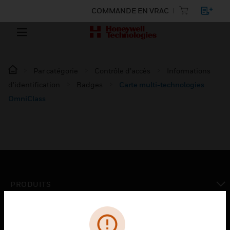
COMMANDE EN VRAC
Par catégorie
Contrôle d’accès
Informations
d'identification
Badges
Carte multi-technologies
OmniClass
PRODUITS
toggle view
SOLUTIONS