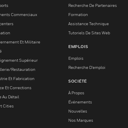
ports
Recherche De Partenaires
ments Commerciaux
Formation
centers
Assistance Technique
ation
Tutoriels De Sites Web
ernement Et Militaire
EMPLOIS
é
Emplois
ignement Supérieur
Recherche D'emploi
llerie/Restauration
trie Et Fabrication
SOCIÉTÉ
ce Et Corrections
À Propos
e Au Détail
Événements
t Cities
Nouvelles
Nos Marques