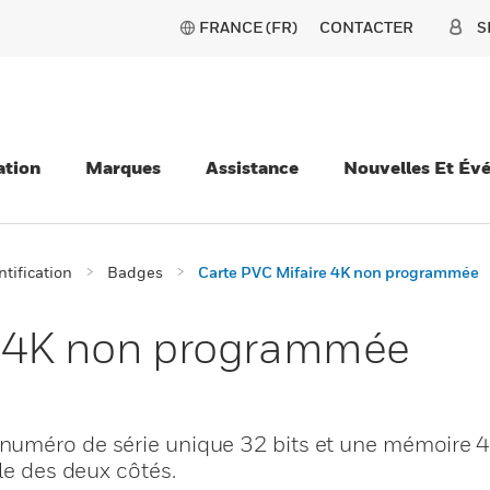
FRANCE (FR)
CONTACTER
S
ation
Marques
Assistance
Nouvelles Et Év
ntification
Badges
Carte PVC Mifaire 4K non programmée
e 4K non programmée
numéro de série unique 32 bits et une mémoire 4
le des deux côtés.