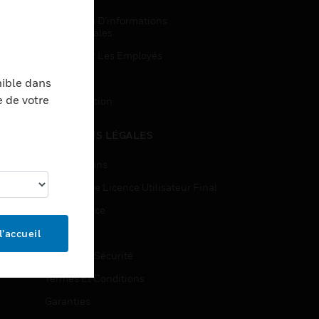
Demandes D’informations
Commerciales
Accès Pour Les Employés
Inscription
nible dans
e de votre
Désinscription
MENTIONS LÉGALES
Certifications
Contrats De Licence Utilisateur Final
Open Source
Brevets
l’accueil
Qualité Et Sécurité
Termes Et Conditions
Garanties