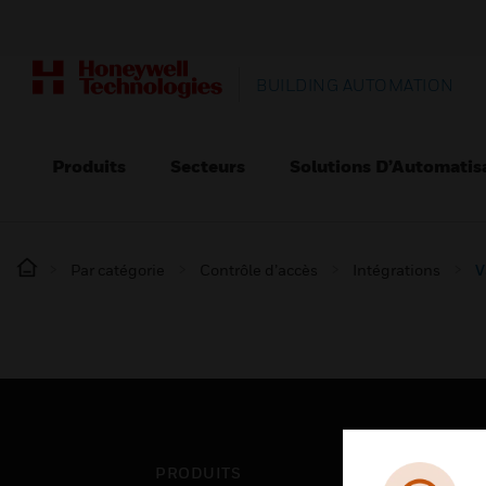
BUILDING AUTOMATION
Produits
Secteurs
Solutions D’Automatis
Par catégorie
Contrôle d’accès
Intégrations
V
PRODUITS
SEC