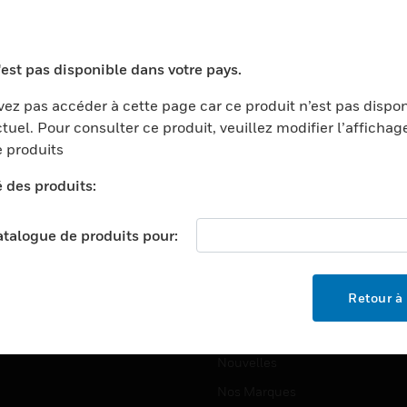
ports
Recherche De Partenaires
ments Commerciaux
Formation
'est pas disponible dans votre pays.
centers
Assistance Technique
ez pas accéder à cette page car ce produit n’est pas dispo
ation
Tutoriels De Sites Web
tuel. Pour consulter ce produit, veuillez modifier l’affichag
ernement Et Militaire
 produits
EMPLOIS
é
é des produits:
Emplois
ignement Supérieur
Recherche D'emploi
llerie/Restauration
catalogue de produits pour:
trie Et Fabrication
SOCIÉTÉ
ce Et Corrections
Retour à 
À Propos
e Au Détail
Événements
t Cities
Nouvelles
Nos Marques