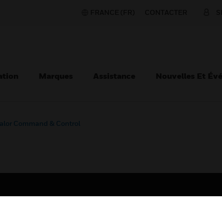
FRANCE (FR)
CONTACTER
S
ation
Marques
Assistance
Nouvelles Et Év
alor Command & Control
TEURS
ASSISTANCE