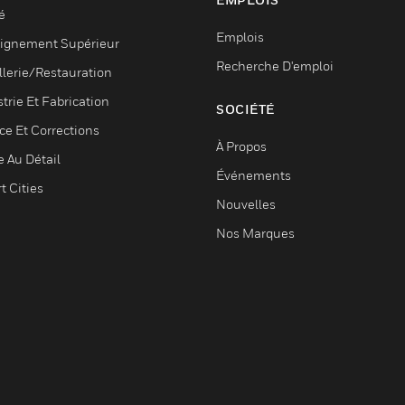
é
Emplois
ignement Supérieur
Recherche D'emploi
llerie/Restauration
trie Et Fabrication
SOCIÉTÉ
ce Et Corrections
À Propos
e Au Détail
Événements
t Cities
Nouvelles
Nos Marques