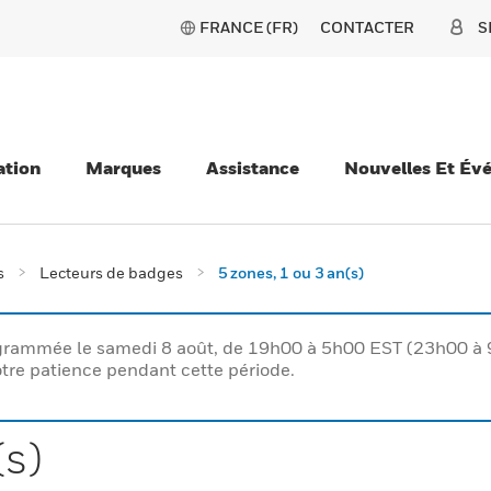
FRANCE (FR)
CONTACTER
S
ation
Marques
Assistance
Nouvelles Et Év
s
Lecteurs de badges
5 zones, 1 ou 3 an(s)
rogrammée le samedi 8 août, de 19h00 à 5h00 EST (23h00 
tre patience pendant cette période.
(s)