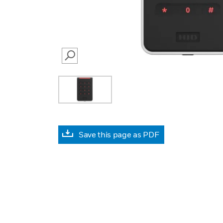
SEARCH
Save this page as PDF