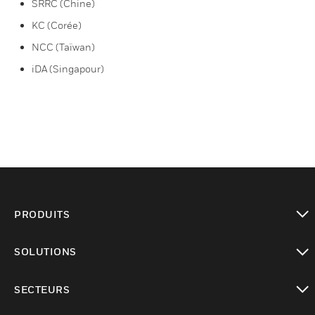
SRRC (Chine)
KC (Corée)
NCC (Taïwan)
iDA (Singapour)
PRODUITS
toggle view
SOLUTIONS
toggle view
SECTEURS