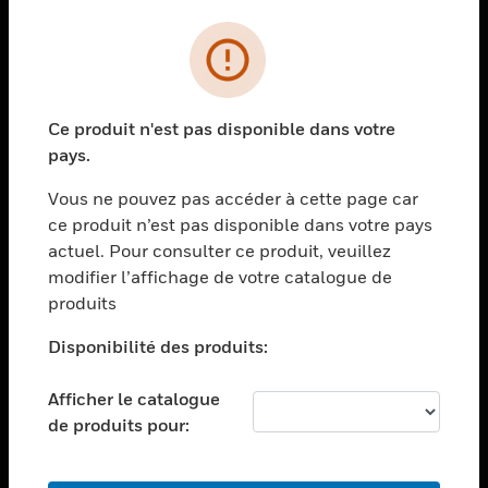
PRODUITS
toggle view
SOLUTIONS
Ce produit n'est pas disponible dans votre
toggle view
pays.
SECTEURS
Vous ne pouvez pas accéder à cette page car
toggle view
ASSISTANCE
ce produit n’est pas disponible dans votre pays
actuel. Pour consulter ce produit, veuillez
toggle view
modifier l’affichage de votre catalogue de
EMPLOIS
produits
toggle view
SOCIÉTÉ
Disponibilité des produits:
toggle view
NOUS CONTACTER
Afficher le catalogue
de produits pour:
toggle view
MENTIONS LÉGALES