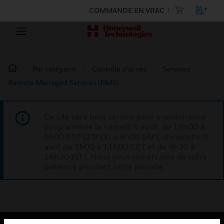
COMMANDE EN VRAC
Par catégorie
Contrôle d’accès
Services
Remote Managed Services (RMS)
Ce site sera hors service pour maintenance
programmée le samedi 8 août, de 19h00 à
5h00 EST (23h00 à 9h00 GMT, dimanche 9
août de 1h00 à 11h00 CET et de 4h30 à
14h30 IST). Nous vous remercions de votre
patience pendant cette période.