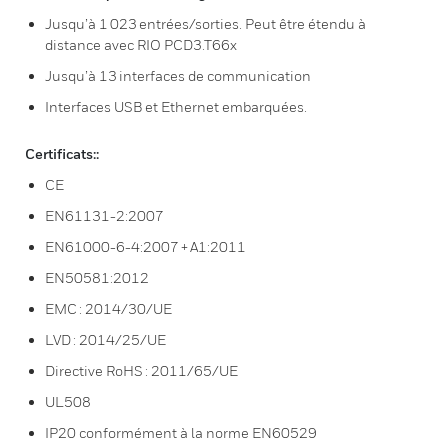
Jusqu’à 1 023 entrées/sorties. Peut être étendu à
distance avec RIO PCD3.T66x
Jusqu’à 13 interfaces de communication
Interfaces USB et Ethernet embarquées.
Certificats::
CE
EN61131-2:2007
EN61000-6-4:2007 + A1:2011
EN50581:2012
EMC : 2014/30/UE
LVD : 2014/25/UE
Directive RoHS : 2011/65/UE
UL508
IP20 conformément à la norme EN60529