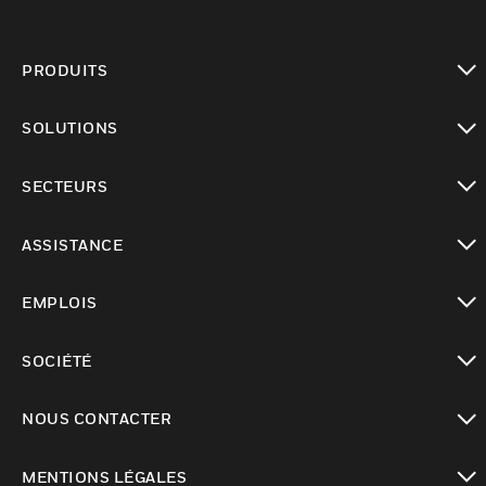
PRODUITS
toggle view
SOLUTIONS
toggle view
SECTEURS
toggle view
ASSISTANCE
toggle view
EMPLOIS
toggle view
SOCIÉTÉ
toggle view
NOUS CONTACTER
toggle view
MENTIONS LÉGALES